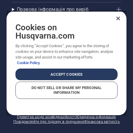
Правова інформація про виріб
Інші сайти Husqvarna
Cookies on
Husqvarna.com
Рекомендовані інтернет-магазини
By clicking “Accept Cookies”, you agree to the storing of
cookies on your device to enhance site navigation, analyze
site usage, and assist in our marketing efforts.
Cookie Policy
ACCEPT COOKIES
DO NOT SELL OR SHARE MY PERSONAL
INFORMATION
© Husqvarna AB (publ). Усі права захищено.
Зазначено рекомендовані роздрібні ціни.
Політика щодо файлів cookie
Умови використання
Примітка щодо конфіденційності
Юридична інформація
Повідомляйте про підозру в порушенні
Фінансова звітність