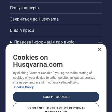
Пошук дилерів
Зверніться до Husqvarna
Відділ преси
Правова інформація про виріб
Інші сайти Husqvarna
Cookies on
Husqvarna.com
Рекомендовані інтернет-магазини
By clicking “Accept Cookies”, you agree to the storing of
cookies on your device to enhance site navigation, analyze
site usage, and assist in our marketing efforts.
Cookie Policy
ACCEPT COOKIES
DO NOT SELL OR SHARE MY PERSONAL