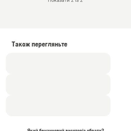
Показати 2 із 2
Також перегляньте
Який бензиновий висоторіз обрати?