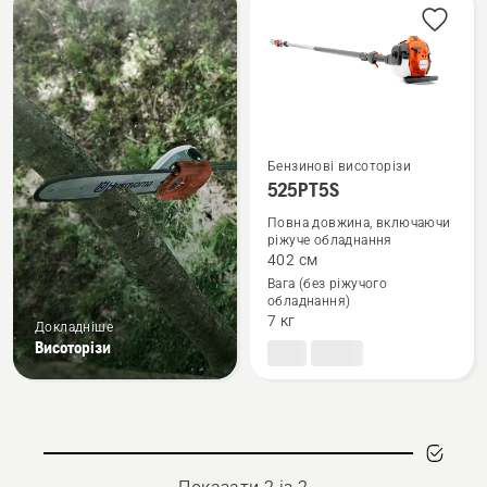
вироби
Бензинові висоторізи
525PT5S
Переглянути
більше
Повна довжина, включаючи
ріжуче обладнання
деталей
402 см
про
Вага (без ріжучого
525PT5S
обладнання)
7 кг
Докладніше
Висоторізи