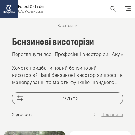
Forest & Garden
UA, Українська
Висоторізи
Бензинові висоторізи
Переглянути все
Професійні висоторізи
Акумулято
Хочете придбати новий бензиновий
висоторіз? Наші бензинові висоторізи прості в
маневруванні та мають функцію швидкого
прискорення.
Фільтр
2 products
Порівняти
Всі