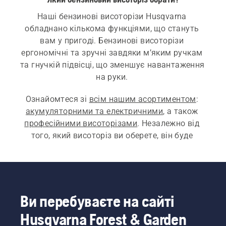
Наші бензинові висоторізи Husqvarna 
обладнано кількома функціями, що стануть 
вам у пригоді. Бензинові висоторізи 
ергономічні та зручні завдяки м’яким ручкам 
та гнучкій підвісці, що зменшує навантаження 
на руки. 
Ознайомтеся зі 
всім нашим асортиментом
: 
акумуляторними та електричними
, а також 
професійними висоторізами
. Незалежно від 
того, який висоторіз ви оберете, він буде 
легким, але потужним і допоможе виконати 
будь-яку роботу.
Ви перебуваєте на сайті
Husqvarna Forest & Garden