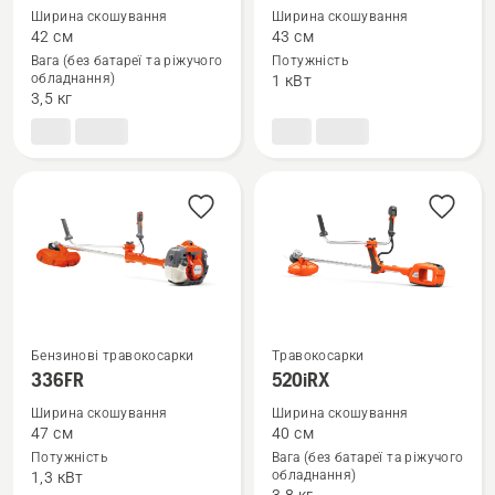
більше
більше
Ширина скошування
Ширина скошування
деталей
деталей
42 см
43 см
про
про
Вага (без батареї та ріжучого
Потужність
обладнання)
1 кВт
325iR
331R
3,5 кг
Бензинові травокосарки
Травокосарки
Переглянути
Переглянути
336FR
520iRX
більше
більше
Ширина скошування
Ширина скошування
деталей
деталей
47 см
40 см
про
про
Потужність
Вага (без батареї та ріжучого
обладнання)
1,3 кВт
336FR
520iRX