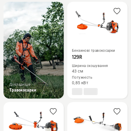
Всі
вироби
Бензинові травокосарки
Переглянути
129R
більше
Ширина скошування
деталей
43 см
про
Потужність
129R
0,85 кВт
Докладніше
Травокосарки