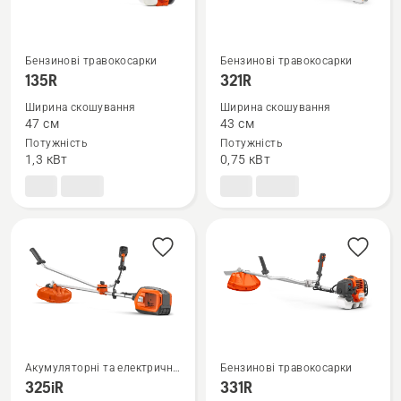
Бензинові травокосарки
Бензинові травокосарки
Переглянути
Переглянути
135R
321R
більше
більше
Ширина скошування
Ширина скошування
деталей
деталей
47 см
43 см
про
про
Потужність
Потужність
135R
321R
1,3 кВт
0,75 кВт
Акумуляторні та електричні
Бензинові травокосарки
Переглянути
Переглянути
травокосарки
325iR
331R