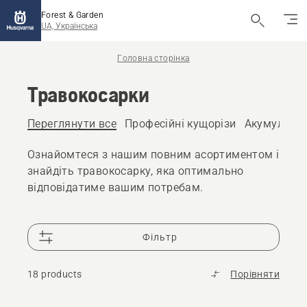
Forest & Garden
UA, Українська
Головна сторінка
Травокосарки
Переглянути все
Професійні кущорізи
Акумулятор
Ознайомтеся з нашим повним асортиментом і
знайдіть травокосарку, яка оптимально
відповідатиме вашим потребам.
Фільтр
18 products
Порівняти