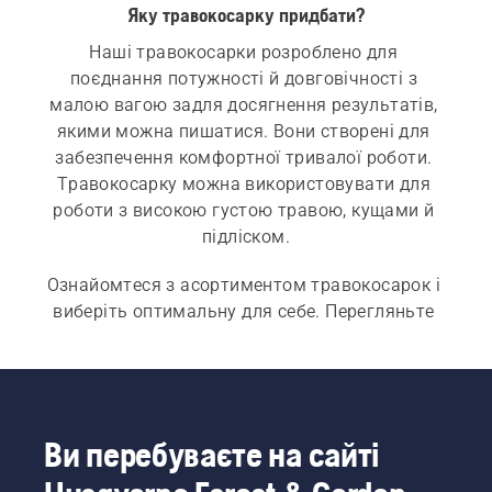
Яку травокосарку придбати?
Наші травокосарки розроблено для 
поєднання потужності й довговічності з 
малою вагою задля досягнення результатів, 
якими можна пишатися. Вони створені для 
забезпечення комфортної тривалої роботи. 
Травокосарку можна використовувати для 
роботи з високою густою травою, кущами й 
підліском.
Ознайомтеся з асортиментом травокосарок і 
виберіть оптимальну для себе. Перегляньте 
наші категорії 
акумуляторні й електричні 
кущорізи
, 
бензинові кущорізи
 та 
професіональні кущорізи
.
Ви перебуваєте на сайті