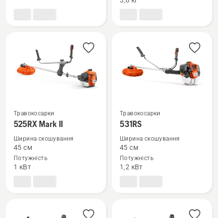
3,8 кг
Травокосарки
Травокосарки
Переглянути
Переглянути
525RX Mark II
531RS
більше
більше
Ширина скошування
Ширина скошування
деталей
деталей
45 см
45 см
про
про
Потужність
Потужність
525RX
531RS
1 кВт
1,2 кВт
Mark
II