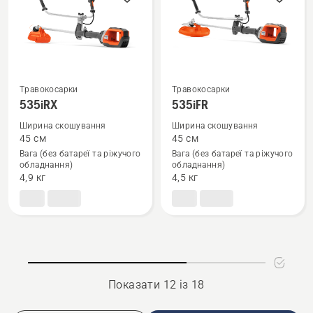
Травокосарки
Травокосарки
Переглянути
Переглянути
535iRX
535iFR
більше
більше
Ширина скошування
Ширина скошування
деталей
деталей
45 см
45 см
про
про
Вага (без батареї та ріжучого
Вага (без батареї та ріжучого
обладнання)
обладнання)
535iRX
535iFR
4,9 кг
4,5 кг
Показати 12 із 18