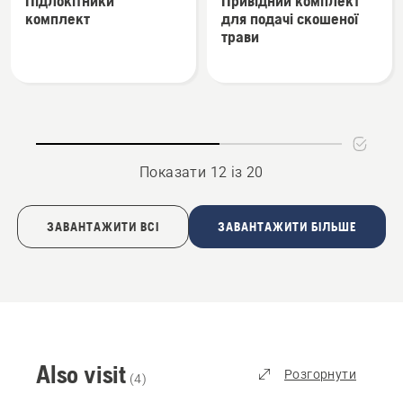
Підлокітники
Привідний комплект
деталей
деталей
радіусом розвертання
комплект
для подачі скошеної
про
про
трави
Підлокітники
Привідний
комплект
комплект
для
подачі
скошеної
трави
Показати 12 із 20
ЗАВАНТАЖИТИ ВСІ
ЗАВАНТАЖИТИ БІЛЬШЕ
Also visit
Розгорнути
(
4
)