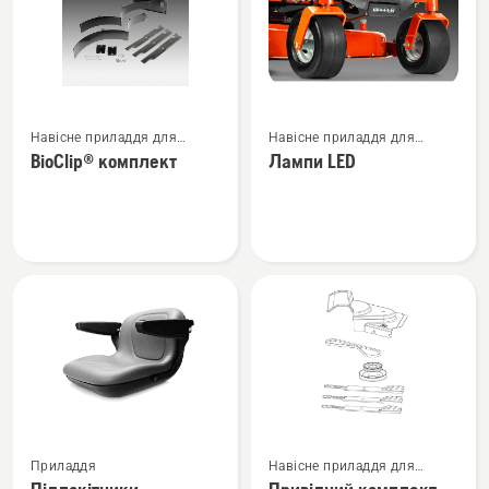
Переглянути
Переглянути
Навісне приладдя для
Навісне приладдя для
більше
більше
косарок із нульовим
косарок із нульовим
BioClip® комплект
Лампи LED
деталей
деталей
радіусом розвертання
радіусом розвертання
про
про
BioClip®
Лампи
комплект
LED
Переглянути
Переглянути
Приладдя
Навісне приладдя для
більше
більше
косарок із нульовим