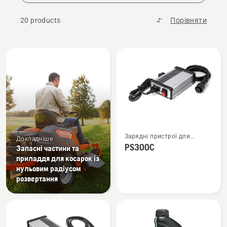
завдання ви не виконували.
20 products
Порівняти
Всі
вироби
Переглянути
Зарядні пристрої для
більше
Докладніше
продуктів із сидінням
PS300C
Запасні частини та
деталей
приладдя для косарок із
про
нульовим радіусом
PS300C
розвертання