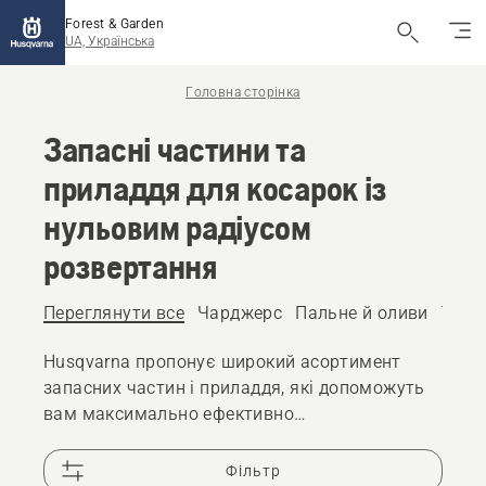
Forest & Garden
UA, Українська
Головна сторінка
Запасні частини та
приладдя для косарок із
нульовим радіусом
розвертання
Переглянути все
Чарджерс
Пальне й оливи
Техн
Husqvarna пропонує широкий асортимент
запасних частин і приладдя, які допоможуть
вам максимально ефективно
використовувати свою газонокосарку з
нульовим радіусом розвертання, яке б
Фільтр