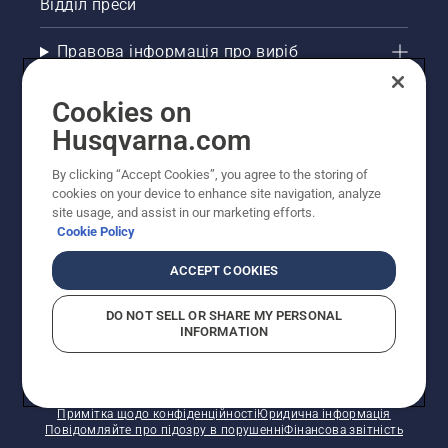
Відділ преси
Правова інформація про виріб
Інші сайти Husqvarna
Cookies on
Husqvarna.com
Рекомендовані інтернет-магазини
By clicking “Accept Cookies”, you agree to the storing of
cookies on your device to enhance site navigation, analyze
site usage, and assist in our marketing efforts.
Cookie Policy
ACCEPT COOKIES
DO NOT SELL OR SHARE MY PERSONAL
INFORMATION
© Husqvarna AB (publ). Усі права захищено.
Зазначено рекомендовані роздрібні ціни.
Політика щодо файлів cookie
Умови використання
Примітка щодо конфіденційності
Юридична інформація
Повідомляйте про підозру в порушенні
Фінансова звітність