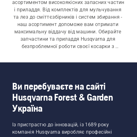
асортиментом високоякісних запасних частин 
і приладдя. Від комплектів для мульчування 
та лез до сміттєзбірників і систем збирання ‐ 
наш асортимент допоможе вам отримати 
максимальну віддачу від машини. Обирайте 
запчастини та приладдя Husqvarna для 
безпроблемної роботи своєї косарки з 
нульовим радіусом розвертання сезон за 
сезоном.
Ви перебуваєте на сайті
Husqvarna Forest & Garden
Україна
Із пристрастю до інновацій, із 1689 року
компанія Husqvarna виробляє професійні