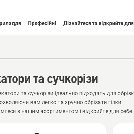
приладдя
Професійні
Дізнайтеся та відкрийте для
атори та сучкорізи
екатори та сучкорізи ідеально підходять для обріз
дозволяючи вам легко та зручно обрізати гілки.
мтеся з нашим асортиментом і відкрийте для себе
менти, виготовлені з міцних матеріалів і оснащені
и, які забезпечують високу силу.