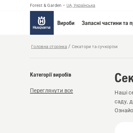
Forest & Garden
–
UA, Українська
Вироби
Запасні частини та 
Головна сторінка
Секатори та сучкорізи
Сек
Категорії виробів
Переглянути все
Наші с
саду, 
Ознайо
інстру
Всі
ручкам