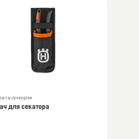
нути
ри та сучкорізи
ач для секатора