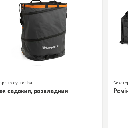
би
янути
Перегля
ори та сучкорізи
Секато
більше
ок садовий, розкладний
Ремі
й
деталей
про
Ремінь
й,
для