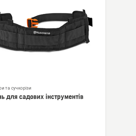
нути
ри та сучкорізи
нь для садових інструментів