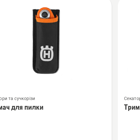
янути
Перегля
ори та сучкорізи
Секато
більше
мач для пилки
Трим
й
деталей
про
ч
Тримач
для