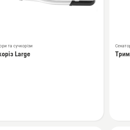
янути
Перегля
ори та сучкорізи
Секато
більше
коріз Large
Трим
й
деталей
про
із
Тримач
для
гілкоріз
Р5-
Р4А