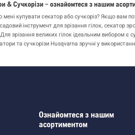
ри & Сучкорізи – ознайомтеся з нашим асорт
 мені купувати секатор або сучкоріз? Якщо вам пот
садовий інструмент для зрізання гілок, секатор зр
 Для зрізання великих гілок ідеальним вибором є су
атори та сучкорізи Husqvarna зручні у використанні
влені з міцних матеріалів. Вони оснащені рукояткам
печують високу силу, і амортизаторами, які зменш
вібрацію та роблять роботу більш комфортною.
Ознайомтеся з нашим
асортиментом