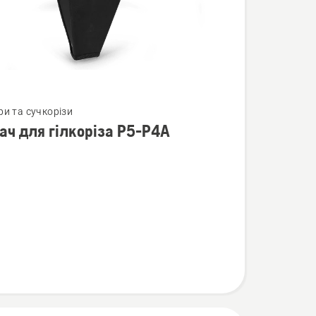
нути
ри та сучкорізи
ач для гілкоріза Р5-Р4А
а