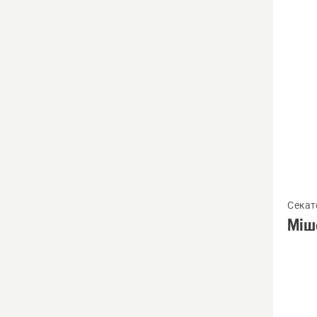
виро
Перегл
Секат
більше
Міш
детале
про
Мішок
садови