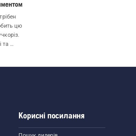
иментом
рібен 
обить цю 
чкоріз. 
 та 
и, що 
ують 
Корисні посилання
Пошук дилерів