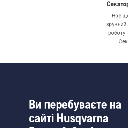
Секато
Навіщо
зручний 
роботу.
Сек
вигото
забез
Ви перебуваєте на
сайті Husqvarna