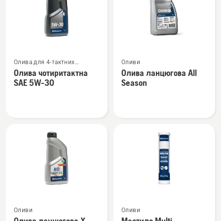
Переглянути
Переглянути
Олива для 4-тактних
Оливи
більше
більше
двигунів
Олива чотиритактна
Олива ланцюгова All
деталей
деталей
SAE 5W-30
Season
про
про
Олива
Олива
чотиритактна
ланцюгова
SAE 5W-
All
30
Season
Переглянути
Переглянути
Оливи
Оливи
більше
більше
Олива ланцюгова X-
Мастило Multi