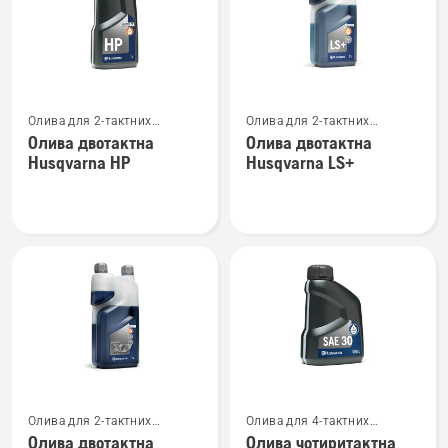
Переглянути
Переглянути
Олива для 2-тактних
Олива для 2-тактних
більше
більше
двигунів
двигунів
Олива двотактна
Олива двотактна
деталей
деталей
Husqvarna HP
Husqvarna LS+
про
про
Олива
Олива
двотактна
двотактна
Husqvarna
Husqvarna
HP
LS+
Переглянути
Переглянути
Олива для 2-тактних
Олива для 4-тактних
більше
більше
двигунів
двигунів
Олива двотактна
Олива чотиритактна