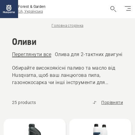
Forest & Garden
UA, Українська
Головна сторінка
Оливи
Переглянути все
Олива для 2-тактних двигунів
Ол
Обирайте високоякісні паливо та масло від
Husqvarna, щоб ваш ланцюгова пила,
газонокосарка чи інші інструменти для
роботи на відкритому повітрі працювали
безперебійно.
25 products
Порівняти
Всі
вироби