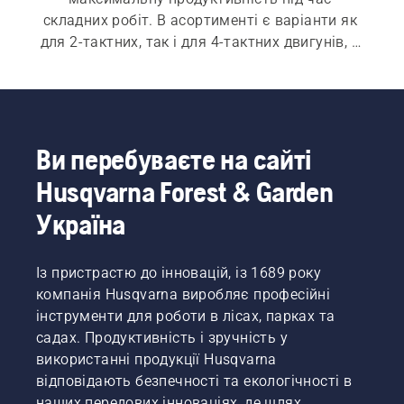
складних робіт. В асортименті є варіанти як 
для 2-тактних, так і для 4-тактних двигунів, а 
також ви знайдете широкий вибір практичних 
аксесуарів.
Ви перебуваєте на сайті
Husqvarna Forest & Garden
Україна
Із пристрастю до інновацій, із 1689 року
компанія Husqvarna виробляє професійні
інструменти для роботи в лісах, парках та
садах. Продуктивність і зручність у
використанні продукції Husqvarna
відповідають безпечності та екологічності в
наших передових інноваціях, де шлях