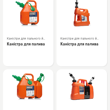
вироби
Переглянути
Переглянути
Каністри для пального й
Каністри для пального й
більше
більше
заправне обладнання
заправне обладнання
Каністра для палива
Каністра для палива
деталей
деталей
про
про
Каністра
Каністра
для
для
палива
палива
Переглянути
Переглянути