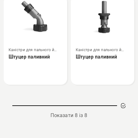
Переглянути
Переглянути
Каністри для пального й
Каністри для пального й
більше
більше
заправне обладнання
заправне обладнання
Штуцер паливний
Штуцер паливний
деталей
деталей
про
про
Штуцер
Штуцер
паливний
паливний
Показати 8 із 8