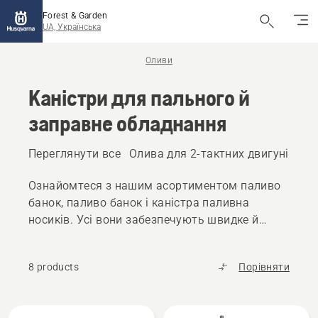
Forest & Garden
UA, Українська
Оливи
Каністри для пального й
заправне обладнання
Переглянути все
Олива для 2-тактних двигунів
Ол
Ознайомтеся з нашим асортиментом паливо
банок, паливо банок і каністра паливна
носиків. Усі вони забезпечують швидке й
безпроблемне наповнення та знижений ризик
випадкового проливання.
8 products
Порівняти
Всі