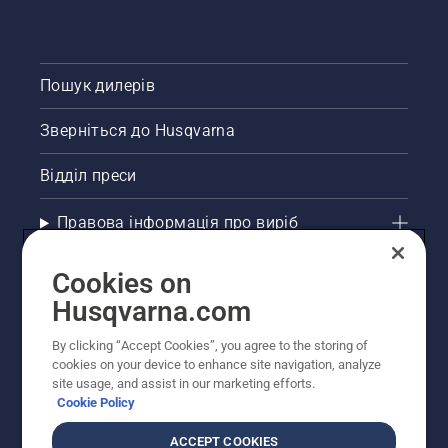
Пошук дилерів
Зверніться до Husqvarna
Відділ преси
Правова інформація про виріб
Інші сайти Husqvarna
Cookies on
Husqvarna.com
Рекомендовані інтернет-магазини
By clicking “Accept Cookies”, you agree to the storing of
cookies on your device to enhance site navigation, analyze
site usage, and assist in our marketing efforts.
Cookie Policy
ACCEPT COOKIES