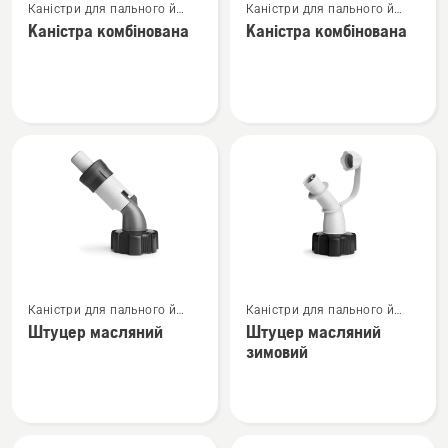
Каністри для пального й
Каністри для пального й
більше
більше
заправне обладнання
заправне обладнання
Каністра комбінована
Каністра комбінована
деталей
деталей
про
про
Каністра
Каністра
комбінована
комбінована
Переглянути
Переглянути
Каністри для пального й
Каністри для пального й
більше
більше
заправне обладнання
заправне обладнання
Штуцер масляний
Штуцер масляний
деталей
деталей
зимовий
про
про
Штуцер
Штуцер
масляний
масляний
зимовий