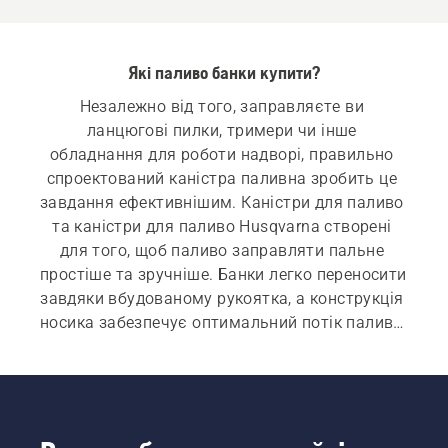
Які паливо банки купити?
Незалежно від того, заправляєте ви 
ланцюгові пилки, тримери чи інше 
обладнання для роботи надворі, правильно 
спроектований каністра паливна зробить це 
завдання ефективнішим. Каністри для паливо 
та каністри для паливо Husqvarna створені 
для того, щоб паливо заправляти пальне 
простіше та зручніше. Банки легко переносити 
завдяки вбудованому рукоятка, а конструкція 
носика забезпечує оптимальний потік паливо, 
дозволяючи швидко заправляти машини, 
допомагаючи зменшити розбризкування та 
непотрібні відходи.