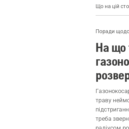
Що на цій сто
Посібник
Рекомендов
Поради щодо
На що 
газоно
розве
Газонокосар
траву неймо
підстриганн
треба зверн
радіусом ро