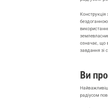
Конструкція 
бездоганною 
використання
землевласни
означає, що 
завдання зі 
Ви пр
Найважливіши
радіусом пов