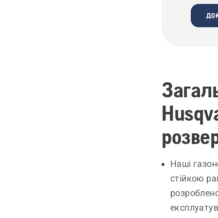
ДО
Загаль
Husqva
розве
Наші газон
стійкою ра
розроблено
експлуатув