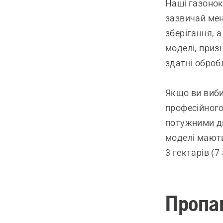
Наші газонок
зазвичай мен
зберігання, 
моделі, приз
здатні обробл
Якщо ви виб
професійного
потужними дв
моделі мають
3 гектарів (7
Пропа