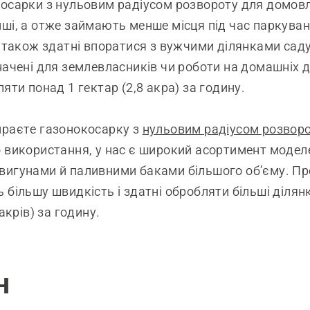
осарки з нульовим радіусом розвороту для домов
ші, а отже займають менше місця під час паркуван
а також здатні впоратися з вужчими ділянками саду
начені для землевласників чи роботи на домашніх д
яти понад 1 гектар (2,8 акра) за годину.
ираєте газонокосарку з
нульовим радіусом розвор
 використання, у нас є широкий асортимент моделе
игунами й паливними баками більшого об’єму. Пр
 більшу швидкість і здатні обробляти більші ділян
 акрів) за годину.
н