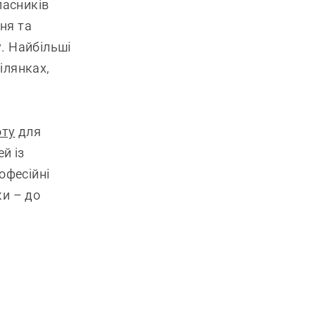
ласників
ня та
. Найбільші
ілянках,
оту
для
й із
офесійні
ки – до