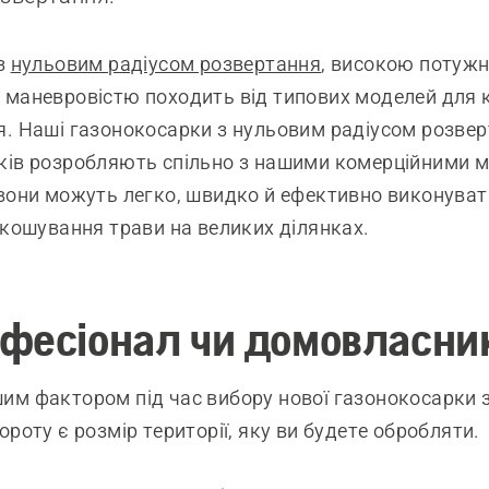
з
нульовим радіусом розвертання
, високою потужн
маневровістю походить від типових моделей для 
. Наші газонокосарки з нульовим радіусом розве
ків розробляють спільно з нашими комерційними 
вони можуть легко, швидко й ефективно виконуват
скошування трави на великих ділянках.
офесіонал чи домовласни
м фактором під час вибору нової газонокосарки 
ороту є розмір території, яку ви будете обробляти.