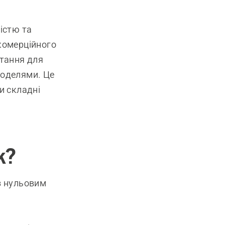
істю та
комерційного
ртання для
моделями. Це
и складні
к?
з нульовим