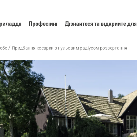
приладдя
Професійні
Дізнайтеся та відкрийте для
себе
Придбання косарки з нульовим радіусом розвертання