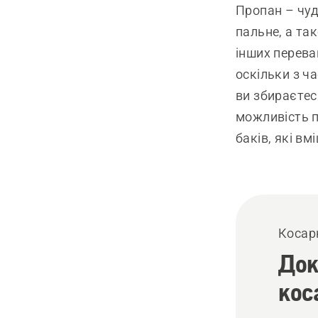
Пропан – чуд
пальне, а та
інших перева
оскільки з ч
ви збираєтес
можливість п
баків, які вм
Косар
Док
кос