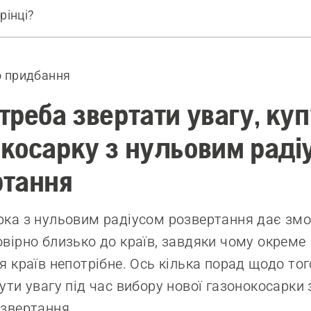
рінці?
ані продукти
 придбання
треба звертати увагу, ку
косарку з нульовим раді
ртання
ка з нульовим радіусом розвертання дає змог
вірно близько до країв, завдяки чому окреме
я країв непотрібне. Ось кілька порад щодо тог
ути увагу під час вибору нової газонокосарки
звертання.