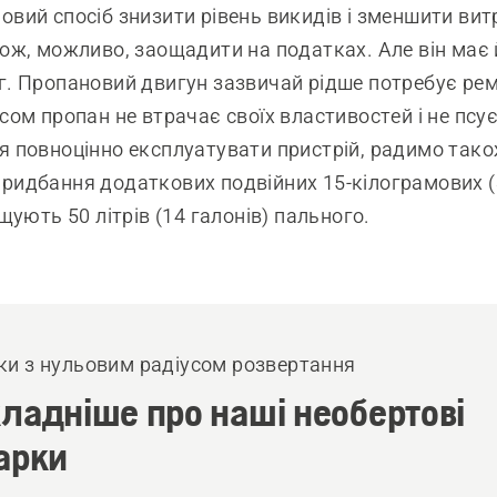
овий спосіб знизити рівень викидів і зменшити вит
кож, можливо, заощадити на податках. Але він має 
г. Пропановий двигун зазвичай рідше потребує рем
асом пропан не втрачає своїх властивостей і не псу
я повноцінно експлуатувати пристрій, радимо так
ридбання додаткових подвійних 15-кілограмових (
іщують 50 літрів (14 галонів) пального.
ки з нульовим радіусом розвертання
ладніше про наші необертові
арки