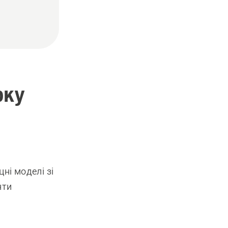
рку
ні моделі зі
нти