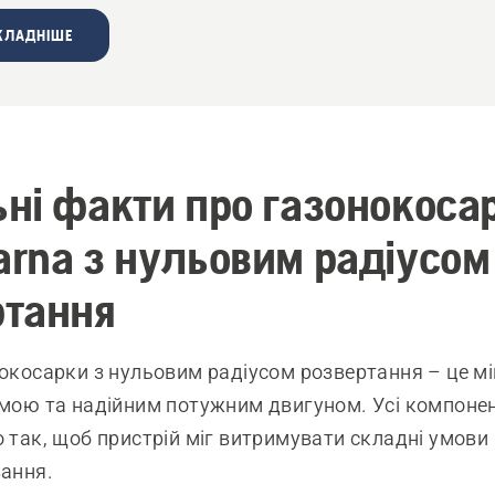
КЛАДНІШЕ
ні факти про газонокоса
rna з нульовим радіусом
ртання
окосарки з нульовим радіусом розвертання – це міц
мою та надійним потужним двигуном. Усі компоне
 так, щоб пристрій міг витримувати складні умови
ання.