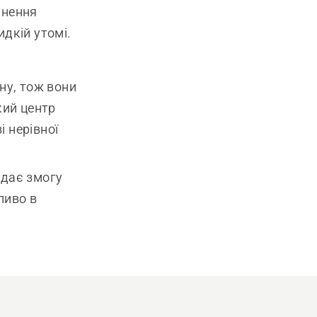
унення
дкій утомі.
ну, тож вони
кий центр
і нерівної
 дає змогу
ливо в