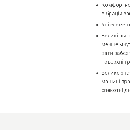
Комфортне 
вібрацій з
Усі елемен
Великі шир
менше мнут
ваги забезп
поверхні ґр
Велике зна
машині пр
спекотні дн