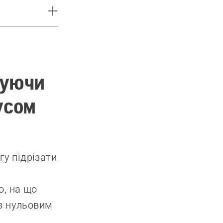
пуючи
усом
у підрізати
о, на що
 з нульовим