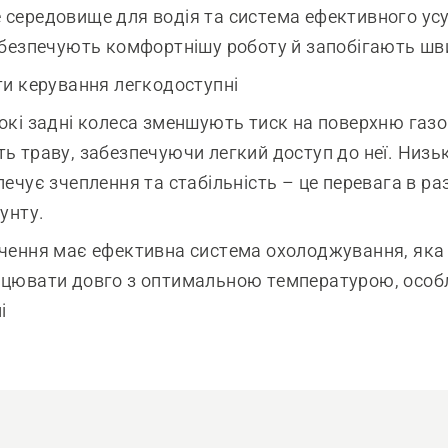
середовище для водія та система ефективного ус
абезпечують комфортнішу роботу й запобігають шви
ти керування легкодоступні
окі задні колеса зменшують тиск на поверхню газо
ь траву, забезпечуючи легкий доступ до неї. Низь
ечує зчеплення та стабільність – це перевага в раз
унту.
чення має ефективна система охолоджування, яка
ацювати довго з оптимальною температурою, особ
і