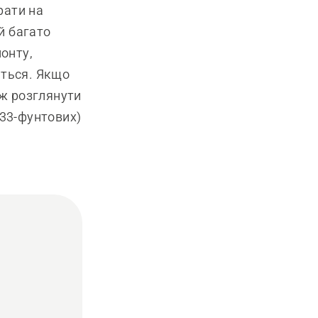
рати на
й багато
онту,
ється. Якщо
ож розглянути
33-фунтових)