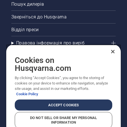
Пошук дилерів
Зверніться до Husqvarna
Відділ преси
Правова інформація про виріб
Інші сайти Husqvarna
Cookies on
Husqvarna.com
Рекомендовані інтернет-магазини
By clicking “Accept Cookies”, you agree to the storing of
cookies on your device to enhance site navigation, analyze
site usage, and assist in our marketing efforts.
Cookie Policy
ACCEPT COOKIES
DO NOT SELL OR SHARE MY PERSONAL
INFORMATION