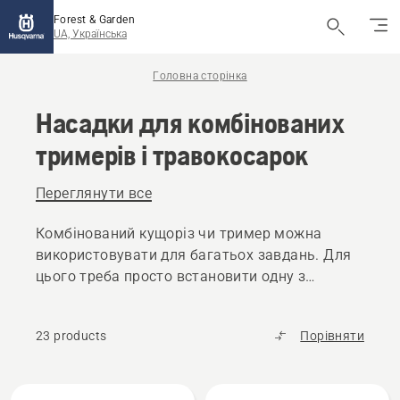
Forest & Garden
UA, Українська
Головна сторінка
Насадки для комбінованих
тримерів і травокосарок
Переглянути все
Комбінований кущоріз чи тример можна
використовувати для багатьох завдань. Для
цього треба просто встановити одну з
численних насадок для окантовування,
обробки ґрунту, підрізання живої огорожі
23 products
Порівняти
тощо.
Всі