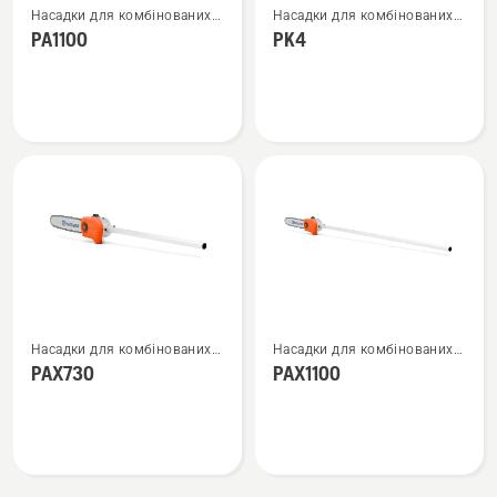
Насадки для комбінованих
Насадки для комбінованих
більше
більше
тримерів і травокосарок
тримерів і травокосарок
PA1100
PK4
деталей
деталей
про
про
PA1100
PK4
Переглянути
Переглянути
Насадки для комбінованих
Насадки для комбінованих
більше
більше
тримерів і травокосарок
тримерів і травокосарок
PAX730
PAX1100
деталей
деталей
про
про
PAX730
PAX1100