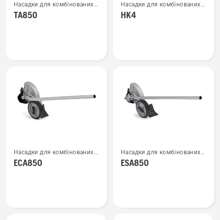
Насадки для комбінованих
Насадки для комбінованих
більше
більше
тримерів і травокосарок
тримерів і травокосарок
TA850
HK4
деталей
деталей
про
про
TA850
HK4
Переглянути
Переглянути
Насадки для комбінованих
Насадки для комбінованих
більше
більше
тримерів і травокосарок
тримерів і травокосарок
ECA850
ESA850
деталей
деталей
про
про
ECA850
ESA850