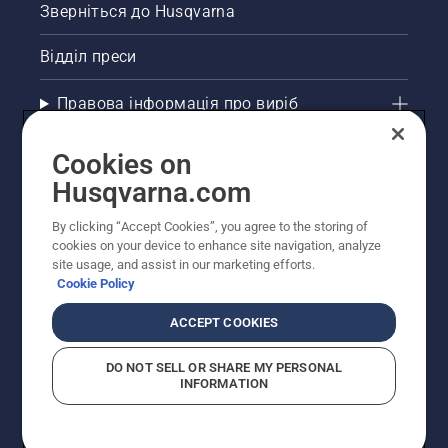
Зверніться до Husqvarna
Відділ преси
Правова інформація про виріб
Інші сайти Husqvarna
Cookies on
Husqvarna.com
Рекомендовані інтернет-магазини
By clicking “Accept Cookies”, you agree to the storing of
cookies on your device to enhance site navigation, analyze
site usage, and assist in our marketing efforts.
Cookie Policy
ACCEPT COOKIES
DO NOT SELL OR SHARE MY PERSONAL
INFORMATION
© Husqvarna AB (publ). Усі права захищено.
Зазначено рекомендовані роздрібні ціни.