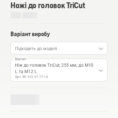
Ножі до головок TriCut
Варіант виробу
Підходить до моделі
Варіант
Ніж до головок TriCut; 255 мм, до M10
L та M12 L
Арт. №: 531 01 77‑14