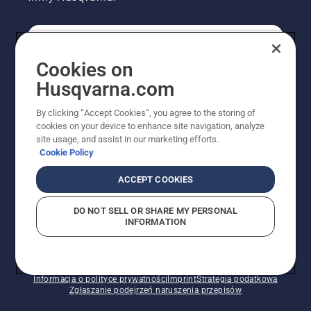
KONSUMENT
Cookies on
Husqvarna.com
PROFESJONALISTA
By clicking “Accept Cookies”, you agree to the storing of
cookies on your device to enhance site navigation, analyze
site usage, and assist in our marketing efforts.
Cookie Policy
ACCEPT COOKIES
DO NOT SELL OR SHARE MY PERSONAL
INFORMATION
© Husqvarna AB (publ). Wszelkie prawa zastrzeżone.
Pokazane ceny są sugerowanymi cenami detalicznymi.
Polityka w zakresie plików cookie
Warunki użytkowania
Informacja o polityce prywatności
Imprint
Strategia podatkowa
Zgłaszanie podejrzeń naruszenia przepisów