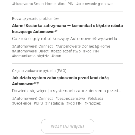
koszącego za pomocą Google Assistant.
#Husqvarna Smart Home
#kod PIN
#sterowanie głosowe
Rozwiązywanie problemów
Alarm! Kosiarka zatrzymana — komunikat o błędzie robota
koszącego Automower®
Co zrobić, gdy robot koszący Automower® wyświetla
komunikat o błędzie Alarm! Kosiarka zatrzymana
#Automower® Connect
#Automower® Connect@Home
#Automower® Direct
#bezpieczeństwo
#kod PIN
#komunikat o błędzie
#stan
Często zadawane pytania (FAQ)
Jak działa system zabezpieczenia przed kradzieżą
Automower®?
Dowiedz się więcej o systemach zabezpieczenia przed
kradzieżą robota koszącego Automower®, takich jak
#Automower® Connect
#bezpieczeństwo
#blokada
kod PIN, blokada instalacji i GeoFence.
#GeoFence
#GPS
#instalacja
#kod PIN
#kradzież
WCZYTAJ WIĘCEJ