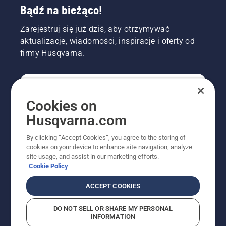
Bądź na bieżąco!
Zarejestruj się już dziś, aby otrzymywać
aktualizacje, wiadomości, inspiracje i oferty od
firmy Husqvarna.
KONSUMENT
Cookies on
Husqvarna.com
PROFESJONALISTA
By clicking “Accept Cookies”, you agree to the storing of
cookies on your device to enhance site navigation, analyze
site usage, and assist in our marketing efforts.
Cookie Policy
ACCEPT COOKIES
DO NOT SELL OR SHARE MY PERSONAL
INFORMATION