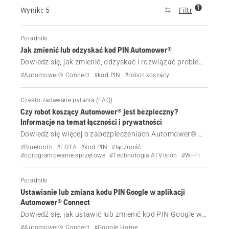
1
Wyniki: 5
Filtr
Poradniki
Jak zmienić lub odzyskać kod PIN Automower®
Dowiedz się, jak zmienić, odzyskać i rozwiązać problemy
z kodem PIN robota koszącego Automower®.
#Automower® Connect
#kod PIN
#robot koszący
Często zadawane pytania (FAQ)
Czy robot koszący Automower® jest bezpieczny?
Informacje na temat łączności i prywatności
Dowiedz się więcej o zabezpieczeniach Automower®:
jak chronione są połączenia bezprzewodowe, jakie dane
#Bluetooth
#FOTA
#kod PIN
#łączność
są udostępniane oraz jakie są najlepsze praktyki, aby
#oprogramowanie sprzętowe
#Technologia AI Vision
#Wi-Fi
chronić robota przed atakami hakerskimi.
Poradniki
Ustawianie lub zmiana kodu PIN Google w aplikacji
Automower® Connect
Dowiedź się, jak ustawić lub zmienić kod PIN Google w
aplikacji Automower® Connect, aby uruchomić robota
#Automower® Connect
#Google Home