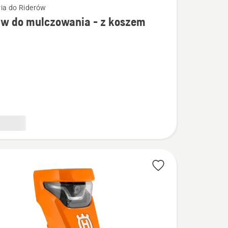
ia do Riderów
aw do mulczowania - z koszem
łów
ania