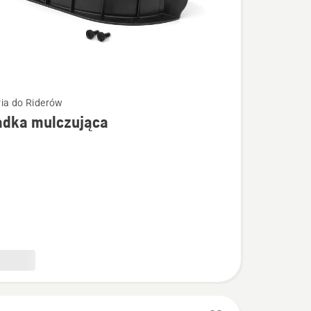
ia do Riderów
adka mulczująca
łów
a
ąca