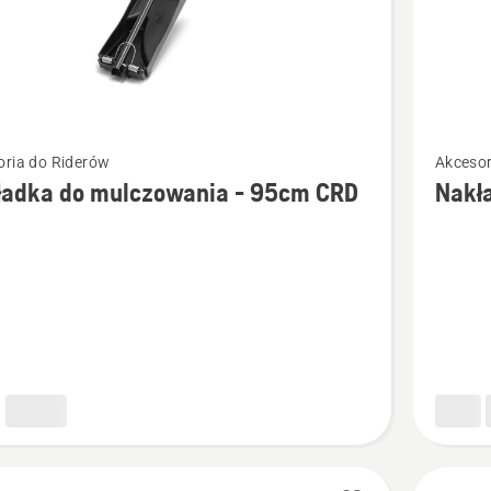
Zobacz
oria do Riderów
Akcesor
więcej
ładka do mulczowania - 95cm CRD
Nakł
ółów
szczegó
o
ka
Nakładk
mulczuj
wania