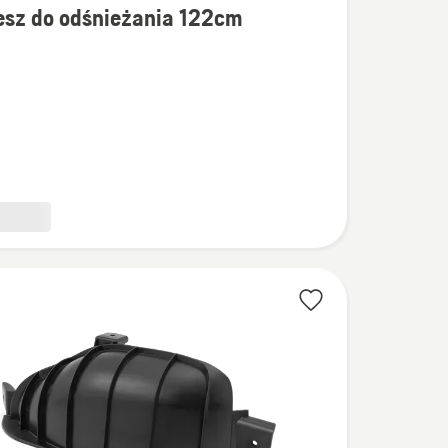
esz do odśnieżania 122cm
łów
ania