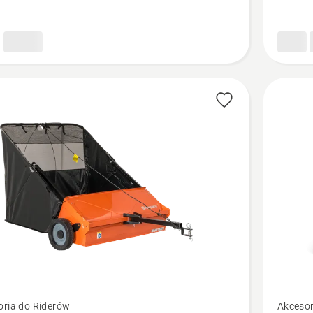
Zobacz
oria do Riderów
Akcesor
więcej