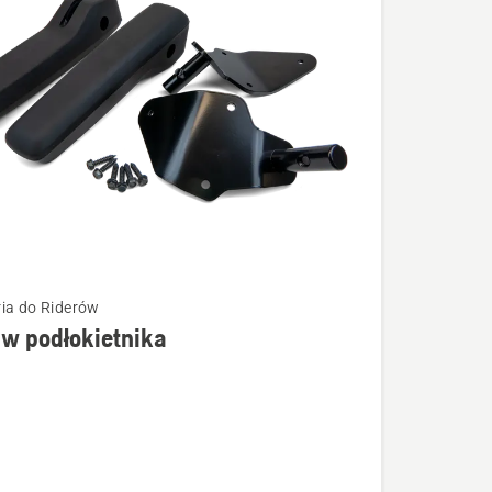
ia do Riderów
w podłokietnika
łów
tnika