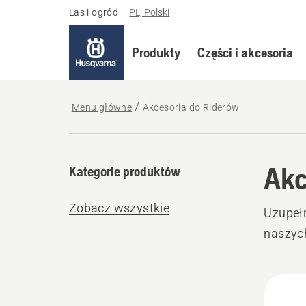
Las i ogród
–
PL, Polski
Produkty
Części i akcesoria
Menu główne
Akcesoria do Riderów
Akc
Kategorie produktów
Zobacz wszystkie
Uzupełn
naszyc
Wszy