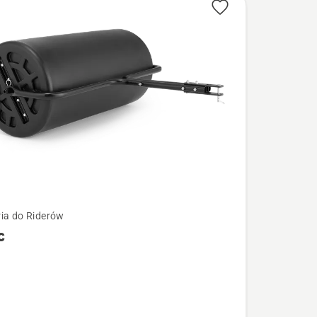
ia do Riderów
c
łów