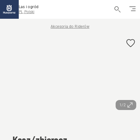
Las i ogród
PL, Polski
Akcesoria do Riderów
1/2
Kosz/zbieracz