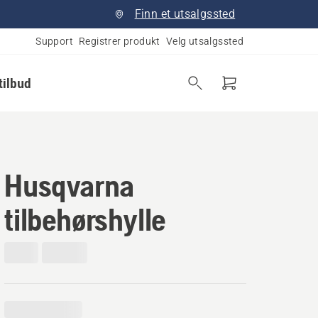
Finn et utsalgssted
Support
Registrer produkt
Velg utsalgssted
tilbud
Husqvarna
tilbehørshylle