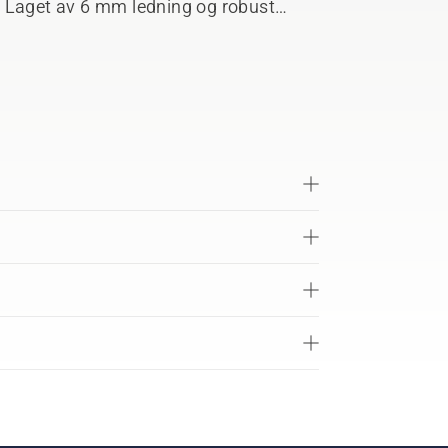
er. Laget av 6 mm ledning og robust
n eller feste den til den kompatible
iser hageverktøyene dine praktisk og