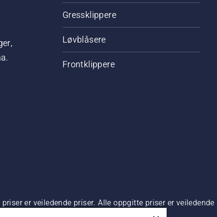
Gressklippere
Løvblåsere
ger,
na.
Frontklippere
riser er veiledende priser. Alle oppgitte priser er veiledende 
 kjøp.