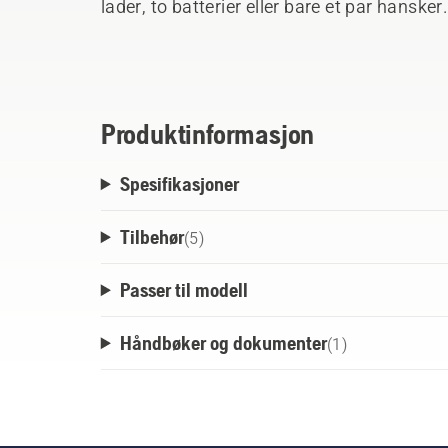
lader, to batterier eller bare et par hansk
plast, og du kan henge den direkte på vegge
veggmonterte oppbevaringsskinnen. Organ
pent med begrenset plass.
Produktinformasjon
Spesifikasjoner
Tilbehør
(
5
)
Passer til modell
Håndbøker og dokumenter
(
1
)