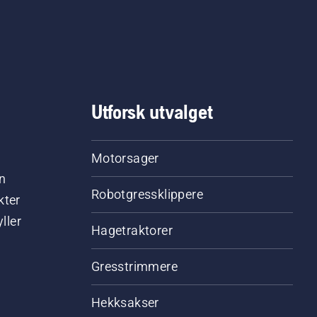
Utforsk utvalget
Motorsager
n
Robotgressklippere
kter
ller
Hagetraktorer
Gresstrimmere
Hekksakser