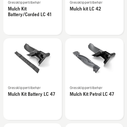
Gressklippertilbehør
Gressklippertilbehør
flere
flere
Mulch Kit
Mulch kit LC 42
detaljer
detaljer
Battery/Corded LC 41
om
om
Mulch
Mulch
Kit
kit
Battery/Corded
LC 42
LC 41
Se
Se
Gressklippertilbehør
Gressklippertilbehør
flere
flere
Mulch Kit Battery LC 47
Mulch Kit Petrol LC 47
detaljer
detaljer
om
om
Mulch
Mulch
Kit
Kit
Battery
Petrol