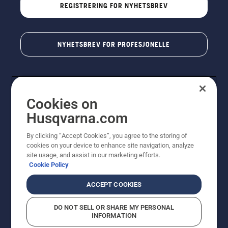
REGISTRERING FOR NYHETSBREV
NYHETSBREV FOR PROFESJONELLE
Cookies on
Husqvarna.com
By clicking “Accept Cookies”, you agree to the storing of
cookies on your device to enhance site navigation, analyze
© Husqvarna AB (utgiver). Med enerett. Angitte priser
site usage, and assist in our marketing efforts.
er veiledende priser. Alle oppgitte priser er veiledende
Cookie Policy
utsalgspriser (inkl. mva.) med mindre produktet er
tilgjengelig for direkte kjøp.
ACCEPT COOKIES
Erklæring om informasjonskapsler
Vilkår for bruk
Personvernbetingelser
Imprint
DO NOT SELL OR SHARE MY PERSONAL
Rapportering av mistanker om regelbrudd
Åpenhetsloven
INFORMATION
Likestilling