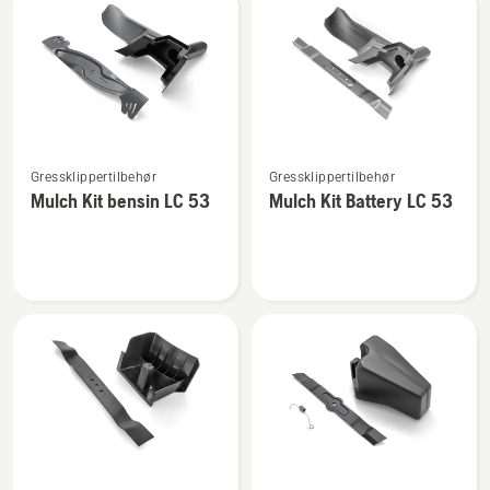
LC 47
LC 47
Se
Se
Gressklippertilbehør
Gressklippertilbehør
flere
flere
Mulch Kit bensin LC 53
Mulch Kit Battery LC 53
detaljer
detaljer
om
om
Mulch
Mulch
Kit
Kit
bensin
Battery
LC 53
LC 53
Se
Se