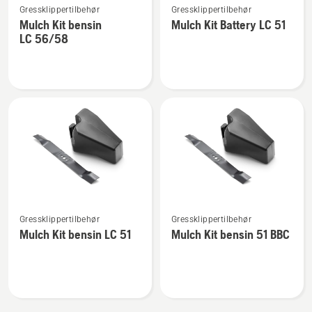
Gressklippertilbehør
Gressklippertilbehør
flere
flere
Mulch Kit bensin
Mulch Kit Battery LC 51
detaljer
detaljer
LC 56/58
om
om
Mulch
Mulch
Kit
Kit
bensin
Battery
LC 56/58
LC 51
Se
Se
Gressklippertilbehør
Gressklippertilbehør
flere
flere
Mulch Kit bensin LC 51
Mulch Kit bensin 51 BBC
detaljer
detaljer
om
om
Mulch
Mulch
Kit
Kit
bensin
bensin