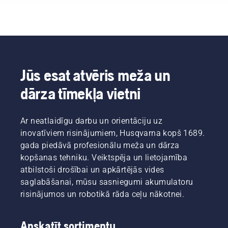
Jūs esat atvēris meža un
dārza tīmekļa vietni
Ar neatlaidīgu darbu un orientāciju uz
inovatīviem risinājumiem, Husqvarna kopš 1689.
gada piedāvā profesionālu meža un dārza
kopšanas tehniku. Veiktspēja un lietojamība
atbilstoši drošībai un apkārtējās vides
saglabāšanai, mūsu sasniegumi akumulatoru
risinājumos un robotikā rāda ceļu nākotnei.
Apskatīt sortimentu