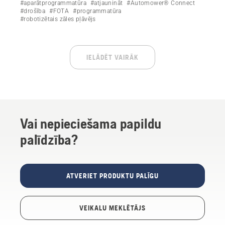
Automower® robotizētajiem zāles pļāvējiem, kas
#aparātprogrammatūra
#atjaunināt
#Automower® Connect
izmanto FOTA (aparātprogrammatūras atjaunināšana
#drošība
#FOTA
#programmatūra
#robotizētais zāles pļāvējs
bezvadu režīmā)
IELĀDĒT VAIRĀK
Vai nepieciešama papildu
palīdzība?
ATVERIET PRODUKTU PALĪGU
VEIKALU MEKLĒTĀJS