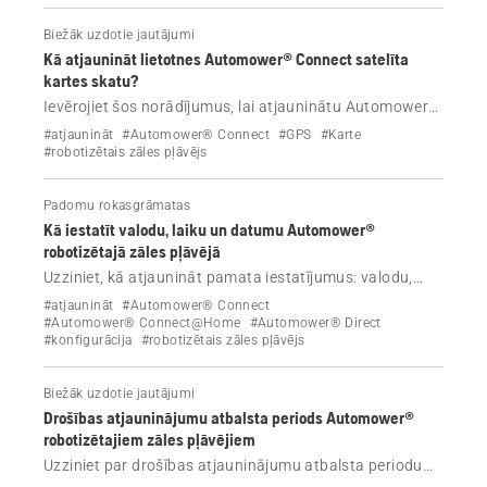
Biežāk uzdotie jautājumi
Kā atjaunināt lietotnes Automower® Connect satelīta
kartes skatu?
Ievērojiet šos norādījumus, lai atjauninātu Automower®
Connect satelīta kartes skatu, ja karte ir veca vai
#atjaunināt
#Automower® Connect
#GPS
#Karte
neprecīza.
#robotizētais zāles pļāvējs
Padomu rokasgrāmatas
Kā iestatīt valodu, laiku un datumu Automower®
robotizētajā zāles pļāvējā
Uzziniet, kā atjaunināt pamata iestatījumus: valodu,
laiku un datumu Automower® robotizētajā zāles
#atjaunināt
#Automower® Connect
pļāvējā. Atkarībā no zāles pļāvēja modeļa izpildiet
#Automower® Connect@Home
#Automower® Direct
#konfigurācija
#robotizētais zāles pļāvējs
detalizētos norādījumus lietotnē Automower® Connect
vai tieši zāles pļāvēja displejā.
Biežāk uzdotie jautājumi
Drošības atjauninājumu atbalsta periods Automower®
robotizētajiem zāles pļāvējiem
Uzziniet par drošības atjauninājumu atbalsta periodu