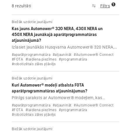
1
8 rezultāti
Filtrs
Biežāk uzdotie jautājumi
Kas jauns Automower® 320 NERA, 430X NERA un
450X NERA jaunākajā aparātprogrammatūras
atjauninājumā?
Izlasiet jaunākās Husqvarna Automower® 320 NERA,
430X NERA un 450X NERA aparātprogrammatūras
#aparātprogrammatūra
#atjaunināt
#Automower® Connect
atjaunināšanas piezīmes par laidienu.
#FOTA
#laidiena piezīmes
#programmatūra
#robotizētais zāles pļāvējs
Biežāk uzdotie jautājumi
Kuri Automower® modeļi atbalsta FOTA
aparātprogrammatūras atjauninājumus?
Pilnīgs saraksts ar Automower® modeļiem, kas
atbalsta aparātprogrammatūras atjaunināšanu,
#aparātprogrammatūra
#atjaunināt
#Automower® Connect
izmantojot FOTA (aparātprogrammatūras
#FOTA
#laidiena piezīmes
#programmatūra
#robotizētais zāles pļāvējs
atjaunināšana bezvadu režīmā) tehnoloģiju.
Biežāk uzdotie jautājumi