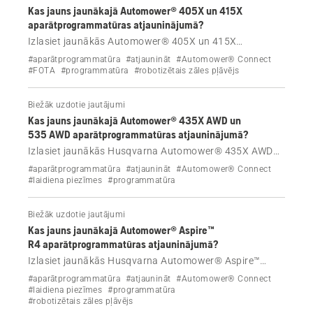
Kas jauns jaunākajā Automower® 405X un 415X
aparātprogrammatūras atjauninājumā?
Izlasiet jaunākās Automower® 405X un 415X
aparātprogrammatūras atjaunināšanas piezīmes par
#aparātprogrammatūra
#atjaunināt
#Automower® Connect
laidienu.
#FOTA
#programmatūra
#robotizētais zāles pļāvējs
Biežāk uzdotie jautājumi
Kas jauns jaunākajā Automower® 435X AWD un
535 AWD aparātprogrammatūras atjauninājumā?
Izlasiet jaunākās Husqvarna Automower® 435X AWD
un 535 AWD aparātprogrammatūras atjaunināšanas
#aparātprogrammatūra
#atjaunināt
#Automower® Connect
piezīmes par laidienu.
#laidiena piezīmes
#programmatūra
Biežāk uzdotie jautājumi
Kas jauns jaunākajā Automower® Aspire™
R4 aparātprogrammatūras atjauninājumā?
Izlasiet jaunākās Husqvarna Automower® Aspire™
R4 aparātprogrammatūras atjaunināšanas piezīmes
#aparātprogrammatūra
#atjaunināt
#Automower® Connect
par laidienu.
#laidiena piezīmes
#programmatūra
#robotizētais zāles pļāvējs