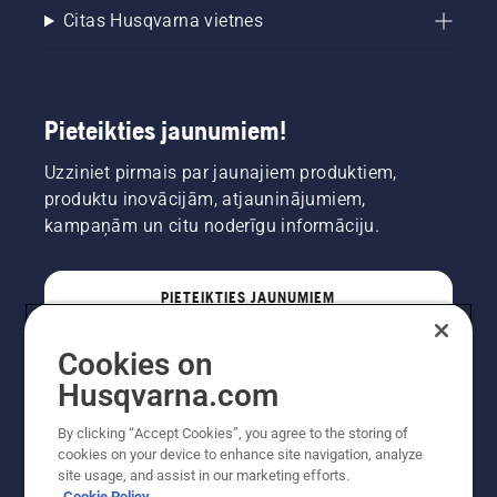
Citas Husqvarna vietnes
Pieteikties jaunumiem!
Uzziniet pirmais par jaunajiem produktiem,
produktu inovācijām, atjauninājumiem,
kampaņām un citu noderīgu informāciju.
PIETEIKTIES JAUNUMIEM
Cookies on
PROFESIONĀLIS
Husqvarna.com
By clicking “Accept Cookies”, you agree to the storing of
cookies on your device to enhance site navigation, analyze
site usage, and assist in our marketing efforts.
Cookie Policy