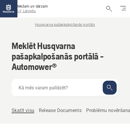
Mežam un dārzam
LV, Latviešu
Husqvarna pašapkalpošanās portāls
Meklēt Husqvarna
pašapkalpošanās portālā -
Automower®
Kā
mēs
varam
palīdzēt?
Skatīt visu
Release Documents
Problēmu novēršan