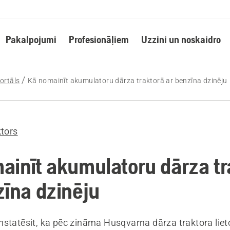
Pakalpojumi
Profesionāļiem
Uzzini un noskaidro
ortāls
Kā nomainīt akumulatoru dārza traktorā ar benzīna dzinēju
ktors
ainīt akumulatoru dārza tr
zīna dzinēju
nstatēsit, ka pēc zināma Husqvarna dārza traktora liet