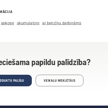
MĀCIJA
apkope
akumulators
ar benzīnu darbināms
eciešama papildu palīdzība?
RODUKTU PALĪGU
VEIKALU MEKLĒTĀJS