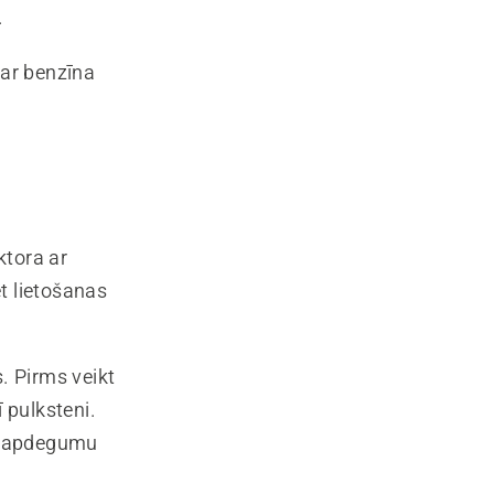
.
 ar benzīna
ktora ar
t lietošanas
. Pirms veikt
 pulksteni.
īt apdegumu