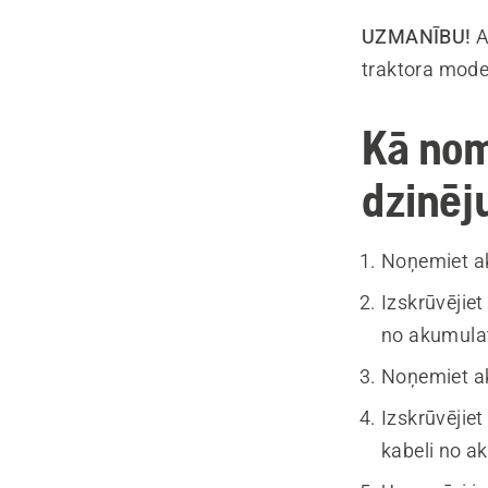
UZMANĪBU!
A
traktora mode
Kā nom
dzinēj
Noņemiet ak
Izskrūvējie
no akumulat
Noņemiet ak
Izskrūvējie
kabeli no ak