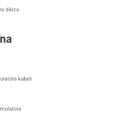
 no dārza
īna
ulatora kabeli
kumulatora