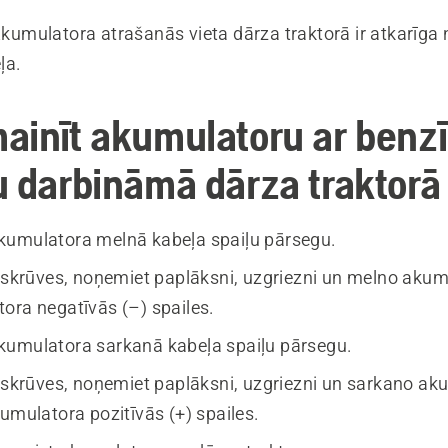
kumulatora atrašanās vieta dārza traktorā ir atkarīga
ļa.
ainīt akumulatoru ar benz
u darbināmā dārza traktorā
umulatora melnā kabeļa spaiļu pārsegu.
t skrūves, noņemiet paplāksni, uzgriezni un melno akum
ora negatīvās (–) spailes.
umulatora sarkanā kabeļa spaiļu pārsegu.
t skrūves, noņemiet paplāksni, uzgriezni un sarkano a
umulatora pozitīvās (+) spailes.