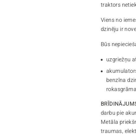
traktors netie
Viens no ieme
dzinēju ir nov
Būs nepiecieš
uzgriežņu a
akumulators
benzīna dzi
rokasgrāma
BRĪDINĀJUM
darbu pie akum
Metāla priekš
traumas, elek