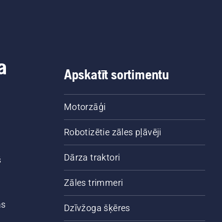
a
Apskatīt sortimentu
Motorzāģi
Robotizētie zāles pļāvēji
Dārza traktori
š
Zāles trimmeri
ās
Dzīvžoga šķēres