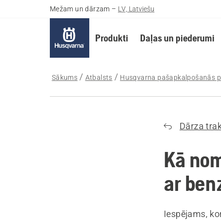
Mežam un dārzam
–
LV, Latviešu
Produkti
Daļas un piederumi
Sākums
Atbalsts
Husqvarna pašapkalpošanās p
Dārza tra
Kā nom
ar ben
Iespējams, ko