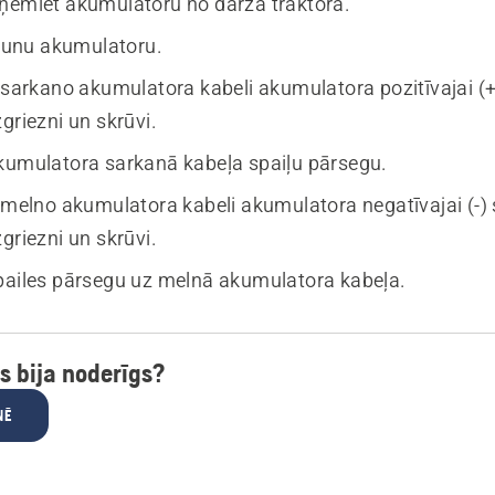
ņemiet akumulatoru no dārza traktora.
jaunu akumulatoru.
 sarkano akumulatora kabeli akumulatora pozitīvajai (+
griezni un skrūvi.
kumulatora sarkanā kabeļa spaiļu pārsegu.
t melno akumulatora kabeli akumulatora negatīvajai (-) 
griezni un skrūvi.
pailes pārsegu uz melnā akumulatora kabeļa.
ts bija noderīgs?
NĒ