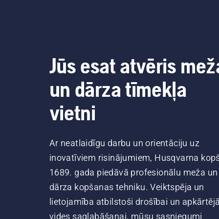
Jūs esat atvēris mež
un dārza tīmekļa
vietni
Ar neatlaidīgu darbu un orientāciju uz
inovatīviem risinājumiem, Husqvarna kop
1689. gada piedāvā profesionālu meža un
dārza kopšanas tehniku. Veiktspēja un
lietojamība atbilstoši drošībai un apkārtēj
vides saglabāšanai, mūsu sasniegumi