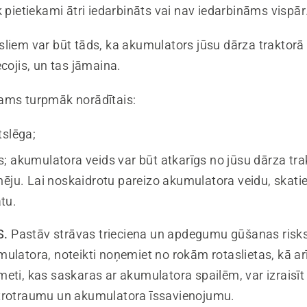
k pietiekami ātri iedarbināts vai nav iedarbināms vispār
sliem var būt tāds, ka akumulators jūsu dārza traktorā
ecojis, un tas jāmaina.
ams turpmāk norādītais:
tslēga;
; akumulatora veids var būt atkarīgs no jūsu dārza tra
nēju. Lai noskaidrotu pareizo akumulatora veidu, skatie
tu.
S.
Pastāv strāvas trieciena un apdegumu gūšanas risks
ulatora, noteikti noņemiet no rokām rotaslietas, kā arī
meti, kas saskaras ar akumulatora spailēm, var izrais
trotraumu un akumulatora īssavienojumu.