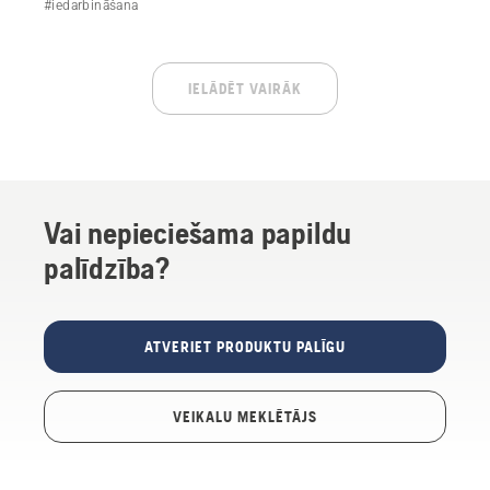
#iedarbināšana
IELĀDĒT VAIRĀK
Vai nepieciešama papildu
palīdzība?
ATVERIET PRODUKTU PALĪGU
VEIKALU MEKLĒTĀJS