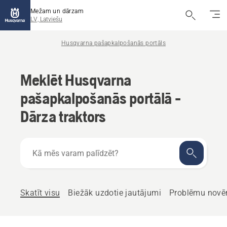
Mežam un dārzam
LV, Latviešu
Husqvarna pašapkalpošanās portāls
Meklēt Husqvarna
pašapkalpošanās portālā -
Dārza traktors
Kā
mēs
varam
palīdzēt?
Skatīt visu
Biežāk uzdotie jautājumi
Problēmu novē