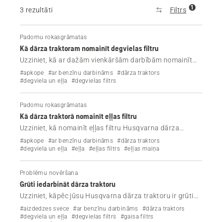
1
3 rezultāti
Filtrs
Padomu rokasgrāmatas
Kā dārza traktoram nomainīt degvielas filtru
Uzziniet, kā ar dažām vienkāršām darbībām nomainīt
degvielas filtru Husqvarna dārza traktorā.
#apkope
#ar benzīnu darbināms
#dārza traktors
#degviela un eļļa
#degvielas filtrs
Padomu rokasgrāmatas
Kā dārza traktorā nomainīt eļļas filtru
Uzziniet, kā nomainīt eļļas filtru Husqvarna dārza
traktorā, veicot zemāk minētās darbības.
#apkope
#ar benzīnu darbināms
#dārza traktors
#degviela un eļļa
#eļļa
#eļļas filtrs
#eļļas maiņa
Problēmu novēršana
Grūti iedarbināt dārza traktoru
Uzziniet, kāpēc jūsu Husqvarna dārza traktoru ir grūti
iedarbināt un kā novērst šo problēmu.
#aizdedzes svece
#ar benzīnu darbināms
#dārza traktors
#degviela un eļļa
#degvielas filtrs
#gaisa filtrs