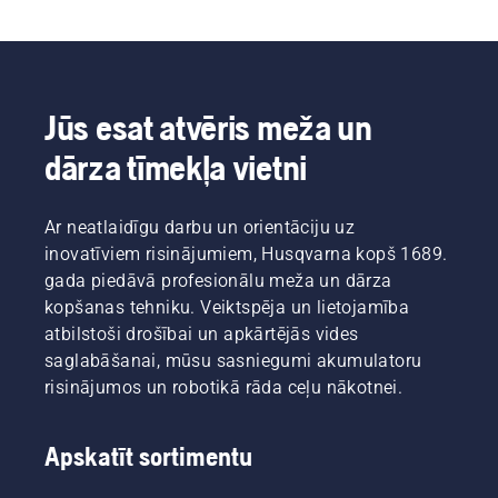
Jūs esat atvēris meža un
dārza tīmekļa vietni
Ar neatlaidīgu darbu un orientāciju uz
inovatīviem risinājumiem, Husqvarna kopš 1689.
gada piedāvā profesionālu meža un dārza
kopšanas tehniku. Veiktspēja un lietojamība
atbilstoši drošībai un apkārtējās vides
saglabāšanai, mūsu sasniegumi akumulatoru
risinājumos un robotikā rāda ceļu nākotnei.
Apskatīt sortimentu