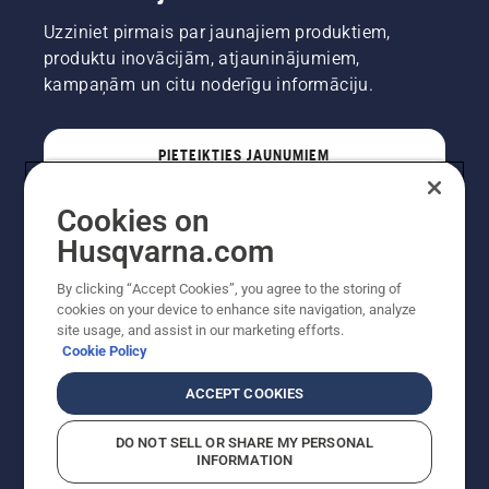
Uzziniet pirmais par jaunajiem produktiem,
produktu inovācijām, atjauninājumiem,
kampaņām un citu noderīgu informāciju.
PIETEIKTIES JAUNUMIEM
Cookies on
PROFESIONĀLIS
Husqvarna.com
By clicking “Accept Cookies”, you agree to the storing of
cookies on your device to enhance site navigation, analyze
site usage, and assist in our marketing efforts.
Cookie Policy
ACCEPT COOKIES
DO NOT SELL OR SHARE MY PERSONAL
INFORMATION
Autortiesības — 2022 Husqvarna AB (publ). Visas