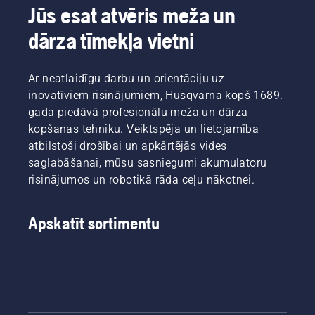
Jūs esat atvēris meža un
dārza tīmekļa vietni
Ar neatlaidīgu darbu un orientāciju uz
inovatīviem risinājumiem, Husqvarna kopš 1689.
gada piedāvā profesionālu meža un dārza
kopšanas tehniku. Veiktspēja un lietojamība
atbilstoši drošībai un apkārtējās vides
saglabāšanai, mūsu sasniegumi akumulatoru
risinājumos un robotikā rāda ceļu nākotnei.
Apskatīt sortimentu