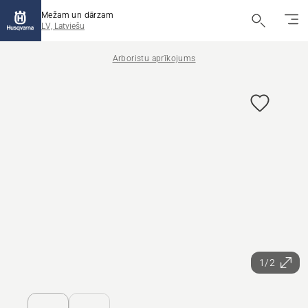
Mežam un dārzam
LV, Latviešu
Arboristu aprīkojums
1/2