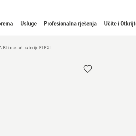
oprema
Usluge
Profesionalna rješenja
Učite i Otkrijt
Li nosač baterije FLEXI