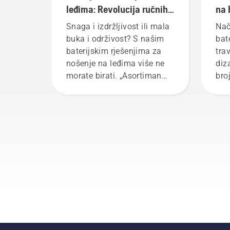
leđima: Revolucija ručnih
na 
baterijskih alata
Snaga i izdržljivost ili mala
Nač
buka i održivost? S našim
bat
baterijskim rješenjima za
tra
nošenje na leđima više ne
diz
morate birati. „Asortiman
bro
baterijskih proizvoda ovime
pri
prelazi na posve novu
sma
razinu“, tvrdi Johan
mom
Svennung, upravitelj
mog
električnih i baterijskih
koš
ručnih uređaja u tvrtki
rad
Husqvarna.
isk
pri
bat