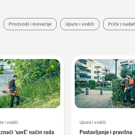
Proizvodi i inovacije
Upute i vodiči
Priče i nad
e i vodiči
Upute i vodiči
 znači 'savE' način rada
Postavljanje i pravilna