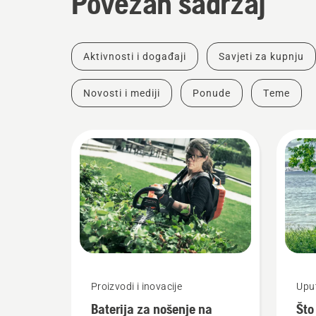
Povezan sadržaj
Aktivnosti i događaji
Savjeti za kupnju
Novosti i mediji
Ponude
Teme
Proizvodi i inovacije
Uput
Baterija za nošenje na
Što