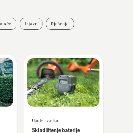
ahnuće
Izjave
Rješenja
Upute i vodiči
Skladištenje baterije