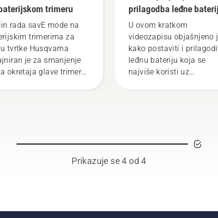
baterijskom trimeru
prilagodba leđne bateri
in rada savE mode na
U ovom kratkom
erijskim trimerima za
videozapisu objašnjeno 
vu tvrtke Husqvarna
kako postaviti i prilagodi
ajniran je za smanjenje
leđnu bateriju koja se
ja okretaja glave trimera
najviše koristi uz
 punom gasu, ali bez
profesionalne baterijske
njenja okretnog
proizvode tvrtke Husqva
enta, kako bi korisnik
Pravilno prilagođena
ao štedjeti bateriju pri
baterija udobnija je i ma
nji rijetke trave. Način
umara tijekom upotrebe,
a savE uključuje se i
stoga možete raditi dulje
ljučuje jednostavnim
bez zaustavljanja.
Prikazuje se 4 od 4
tiskom gumba na
erijskom trimeru.