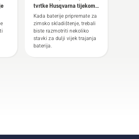
je
tvrtke Husqvarna tijekom
zime
Kada baterije pripremate za
je
zimsko skladištenje, trebali
ti
biste razmotriti nekoliko
stavki za dulji vijek trajanja
baterija.
rna.
nje