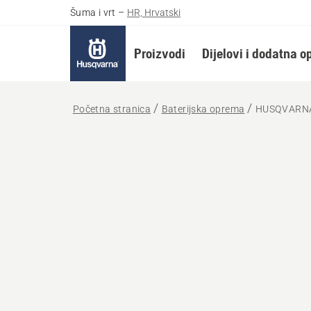
Šuma i vrt
–
HR, Hrvatski
Proizvodi
Dijelovi i dodatna 
Početna stranica
Baterijska oprema
HUSQVARNA B