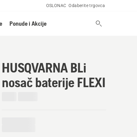
OSLONAC
Odaberite trgovca
e
Ponude i Akcije
HUSQVARNA BLi
nosač baterije FLEXI