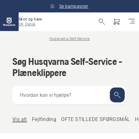
Se kampagner
Skov og have
DK, Dansk
Husqvarna Self-Service
Søg Husqvarna Self-Service -
Plæneklippere
Hvordan
kan
vi
hjælpe?
Vis alt
Fejlfinding
OFTE STILLEDE SPØRGSMÅL
H