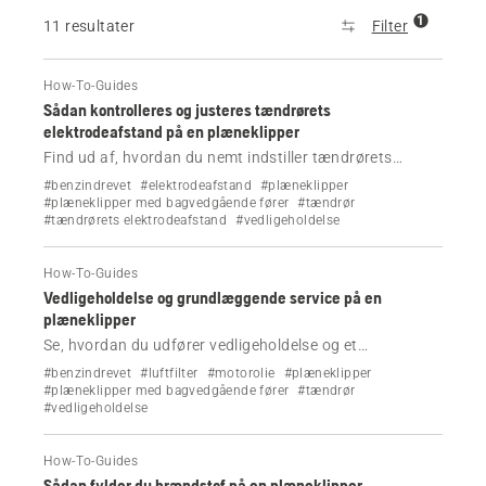
1
11 resultater
Filter
How-To-Guides
Sådan kontrolleres og justeres tændrørets
elektrodeafstand på en plæneklipper
Find ud af, hvordan du nemt indstiller tændrørets
elektrodeafstand i din Husqvarna-plæneklipper.
#benzindrevet
#elektrodeafstand
#plæneklipper
#plæneklipper med bagvedgående fører
#tændrør
#tændrørets elektrodeafstand
#vedligeholdelse
How-To-Guides
Vedligeholdelse og grundlæggende service på en
plæneklipper
Se, hvordan du udfører vedligeholdelse og et
grundlæggende eftersyn på din plæneklipper.
#benzindrevet
#luftfilter
#motorolie
#plæneklipper
#plæneklipper med bagvedgående fører
#tændrør
#vedligeholdelse
How-To-Guides
Sådan fylder du brændstof på en plæneklipper