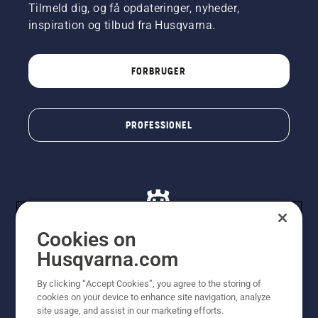
Tilmeld dig, og få opdateringer, nyheder,
inspiration og tilbud fra Husqvarna.
FORBRUGER
PROFESSIONEL
Cookies on
Husqvarna.com
© Husqvarna AB (publ). Alle rettigheder forbeholdes. De
By clicking “Accept Cookies”, you agree to the storing of
viste priser er vejledende udsalgspriser. Der tages
cookies on your device to enhance site navigation, analyze
forbehold for stave- og trykfejl samt prisændringer. Vi
site usage, and assist in our marketing efforts.