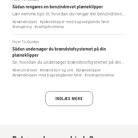
Sådan rengøres en benzindrevet plæneklipper
Lær nemme tips til, hvordan du rengør din benzindrevne
Husqvarna-plæneklipper.
#plæneklipper
#plæneklipper med bagvedgående fører
#rengøring
#vedligeholdelse
How-To-Guides
Sådan undersøger du brændstofsystemet på din
plæneklipper
Se, hvordan du undersøger brændstofsystemet på din
plæneklipper.
#benzindrevet
#brændstof og olie
#plæneklipper
#plæneklipper med bagvedgående fører
#vedligeholdelse
INDLÆS MERE