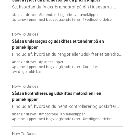
Se, hvordan du fylder brændstof på din Husqvarna-
plæneklipper.
#benzindrevet
#brændstof og olie
#plæneklipper
#plæneklipper med bagvedgående fører
#vedligeholdelse
How-To-Guides
Sådan undersøges og udskiftes et tændrør på en
plæneklipper
Find ud af, hvordan du rengør eller udskifter et tændrør
på en Husqvarna-plæneklipper ved at følge en enkel
#benzindrevet
#plæneklipper
trinvis video.
#plæneklipper med bagvedgående fører
#tændrør
#vedligeholdelse
How-To-Guides
Sådan kontrolleres og udskiftes motorolien i en
plæneklipper
Find ud af, hvordan du nemt kontrollerer og udskifter
motorolie på en Husqvarna-plæneklipper og gør dit
#benzindrevet
#motorolie
#plæneklipper
produkt klar til starten på sæsonen.
#plæneklipper med bagvedgående fører
#vedligeholdelse
How-To-Guides