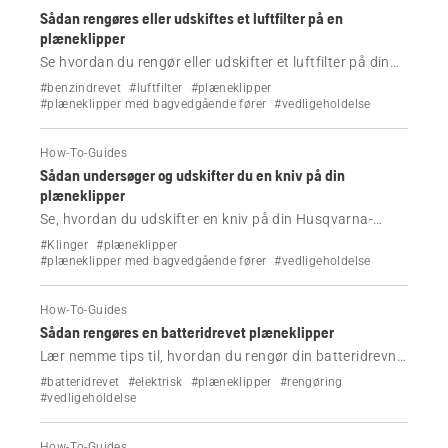
Sådan rengøres eller udskiftes et luftfilter på en
plæneklipper
Se hvordan du rengør eller udskifter et luftfilter på din
plæneklipper.
#benzindrevet
#luftfilter
#plæneklipper
#plæneklipper med bagvedgående fører
#vedligeholdelse
How-To-Guides
Sådan undersøger og udskifter du en kniv på din
plæneklipper
Se, hvordan du udskifter en kniv på din Husqvarna-
plæneklipper.
#Klinger
#plæneklipper
#plæneklipper med bagvedgående fører
#vedligeholdelse
How-To-Guides
Sådan rengøres en batteridrevet plæneklipper
Lær nemme tips til, hvordan du rengør din batteridrevne
plæneklipper fra Husqvarna.
#batteridrevet
#elektrisk
#plæneklipper
#rengøring
#vedligeholdelse
How-To-Guides