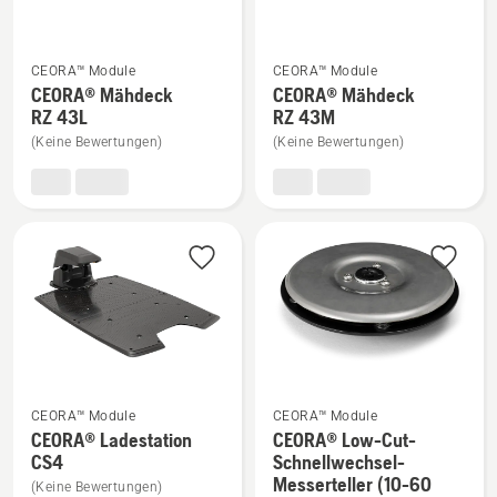
Mehr
Mehr
CEORA™ Module
CEORA™ Module
Details
Details
CEORA® Mähdeck
CEORA® Mähdeck
zu
zu
RZ 43L
RZ 43M
CEORA®
CEORA®
(Keine Bewertungen)
(Keine Bewertungen)
Mähdeck
Mähdeck
RZ 43L
RZ 43M
anzeigen
anzeigen
CEORA™ Module
CEORA™ Module
Mehr
Mehr
CEORA® Ladestation
CEORA® Low-Cut-
Details
Details
CS4
Schnellwechsel-
zu
zu
Messerteller (10-60
(Keine Bewertungen)