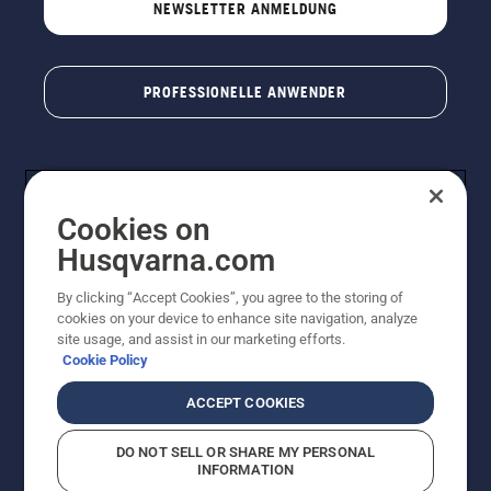
NEWSLETTER ANMELDUNG
PROFESSIONELLE ANWENDER
Cookies on
Husqvarna.com
By clicking “Accept Cookies”, you agree to the storing of
cookies on your device to enhance site navigation, analyze
© Husqvarna AB (publ). Alle Rechte vorbehalten. Bei
site usage, and assist in our marketing efforts.
den Preisangaben handelt es sich um unverbindliche
Cookie Policy
Preisempfehlungen in Euro inkl. der gesetzlichen
Mehrwertsteuer. Alle Preise sind unverbindliche
ACCEPT COOKIES
Preisempfehlungen (inkl. MwSt), es sei denn sie sind für
den direkten Kauf verfügbar.
DO NOT SELL OR SHARE MY PERSONAL
Cookie-Richtlinie
Nutzungsbedingungen
Datenschutzerklärung
INFORMATION
Impressum
Vermutete Verstöße melden