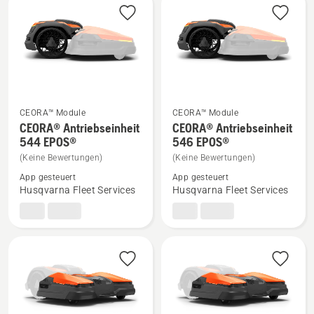
Produkte
CEORA™ Module
CEORA™ Module
Mehr
Mehr
CEORA® Antriebseinheit
CEORA® Antriebseinheit
Details
Details
544 EPOS®
546 EPOS®
zu
zu
(Keine Bewertungen)
(Keine Bewertungen)
CEORA®
CEORA®
App gesteuert
App gesteuert
Antriebseinheit
Antriebseinheit
Husqvarna Fleet Services
Husqvarna Fleet Services
544 EPOS®
546 EPOS®
anzeigen
anzeigen