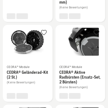
CEORA®
CEORA®
mm)
Ladestation
Low-
(Keine Bewertungen)
CS4
Cut-
anzeigen
Schnellwechsel-
Messerteller
(10-
60
mm)
anzeigen
Mehr
Mehr
CEORA™ Module
CEORA™ Module
Details
Details
CEORA® Geländerad-Kit
CEORA® Aktive
(2 St.)
Radbürsten (Ersatz-Set,
zu
zu
2 Bürsten)
(Keine Bewertungen)
CEORA®
CEORA®
(Keine Bewertungen)
Geländerad-
Aktive
Kit
Radbürsten
(2
(Ersatz-
St.)
Set,