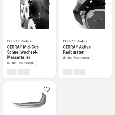
anzeigen
2 Bürsten)
anzeigen
Mehr
Mehr
CEORA™ Module
CEORA™ Module
Details
Details
CEORA® Mid-Cut-
CEORA® Aktive
Schnellwechsel-
Radbürsten
zu
zu
Messerteller
(Keine Bewertungen)
CEORA®
CEORA®
(Keine Bewertungen)
Mid-
Aktive
Cut-
Radbürsten
Schnellwechsel-
anzeigen
Messerteller
anzeigen