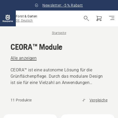
Newsletter: -5 % Rabatt
Forst & Garten
DE, Deutsch
Startseite
CEORA™ Module
Alle anzeigen
CEORA™ ist eine autonome Lösung für die
Grünflächenpflege. Durch das modulare Design
ist sie für eine Vielzahl an Anwendungen
einsetzbar.
11 Produkte
Vergleiche
Alle