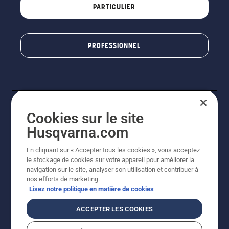
PARTICULIER
PROFESSIONNEL
Cookies sur le site
Husqvarna.com
En cliquant sur « Accepter tous les cookies », vous acceptez
© Husqvarna AB (publ). Tous droits réservés. Les prix
le stockage de cookies sur votre appareil pour améliorer la
indiqués sont à titre indicatif de Husqvarna Schweiz AG
navigation sur le site, analyser son utilisation et contribuer à
aux revendeurs participants, prix en CHF, TVA 8,1 % et
nos efforts de marketing.
TAR incluses. Sous réserve de modification. Tous les
Lisez notre politique en matière de cookies
prix indiqués sont des prix de vente recommandés (TVA
incluse), sauf si le produit est disponible pour un achat
ACCEPTER LES COOKIES
direct.
Politique relative aux cookies
Conditions d'utilisation