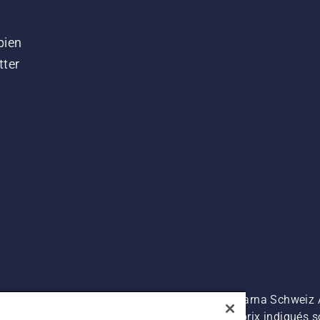
bien
tter
es prix indiqués sont à titre indicatif de Husqvarna Schwei
luses. Sous réserve de modification. Tous les prix indiqués s