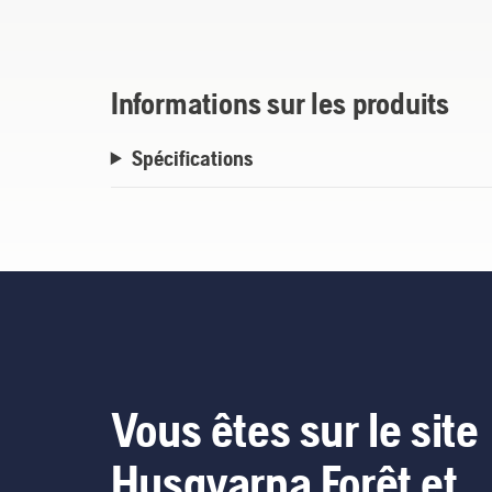
en frêne offre une prise confortable et l'e
meilleure visibilité. Livrée complète avec u
Développée et fabriquée en Allemagne.
Informations sur les produits
Spécifications
Vous êtes sur le site
Husqvarna Forêt et