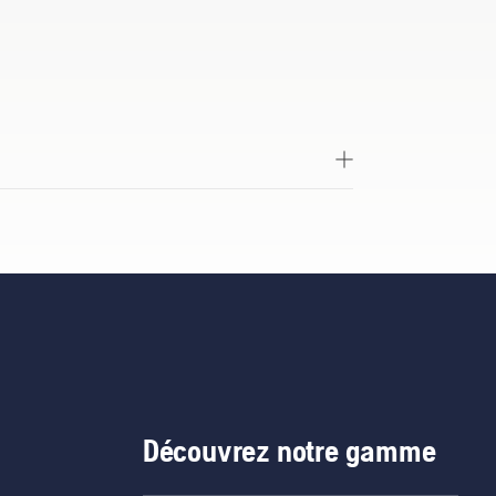
xtrémité est peinte en orange pour une
n étui de protection en textile renforcé.
Découvrez notre gamme