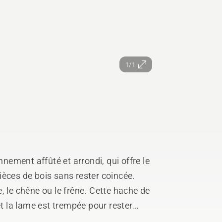
1/1
ement affûté et arrondi, qui offre le
èces de bois sans rester coincée.
, le chêne ou le frêne. Cette hache de
et la lame est trempée pour rester
re aiguisée plus facilement. Le manche