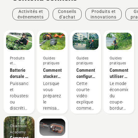
Activités et
Conseils
Produits et
G
événements
d'achat
innovations
pra
Produits
Guides
Guides
Guides
et
pratiques
pratiques
pratiques
innovations
Batterie
Comment
Comment
Comment
dorsale :
stocker
configurer
utiliser le
Une
votre
et
mode
Puissance
Lorsque
Cette
Le mode
révolution
batterie
installer
savE sur
et
vous
courte
économie
pour les
Husqvarna
correctement
votre
robustesse,
préparez
vidéo
du
outils
pendant
la
coupe-
ou
le
explique
coupe-
électriques
l'hiver
batterie
bordures
discrétion
remisage
comment
bordures
portatifs
dorsale
à
et
hivernal
configurer
à
sur
batterie
durabilité ?
de vos
et régler
batterie
batterie
Chainsaw
Avec
batteries,
la
Husqvarna
Academy
notre
il y a
batterie
est
Comment