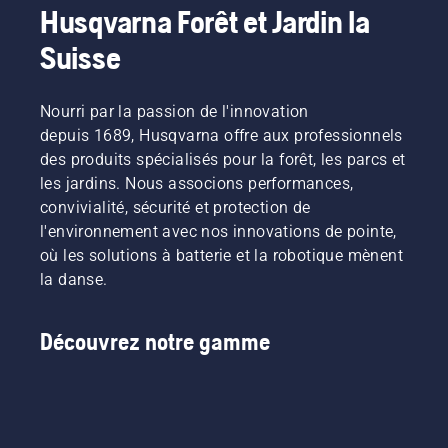
Husqvarna Forêt et Jardin la
alimentés
pour les
l'utilisation,
coupe
par
machines
ce qui
d'herbe
Suisse
batterie,
portatives
vous
fine. Il
ce
électriques
permet
vous
problème
et à
de
suffit
Nourri par la passion de l'innovation
est
batterie
travailler
d'appuyer
depuis 1689, Husqvarna offre aux professionnels
considérablement
chez
plus
sur un
réduit.
Husqvarna.
longtemps
bouton
des produits spécialisés pour la forêt, les parcs et
sans
du
les jardins. Nous associons performances,
interruption.
coupe-
convivialité, sécurité et protection de
bordures
l'environnement avec nos innovations de pointe,
à
où les solutions à batterie et la robotique mènent
batterie
pour
la danse.
activer
et
désactiver
Découvrez notre gamme
le mode
savE.