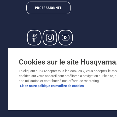
PROFESSIONNEL
© Husqvarna AB (publ). Tous droits réservés. L
participants, prix en CHF, TVA 8,1 % et TAR inc
Cookies sur le site Husqvarn
recommandés (TVA incluse), sauf si le produit 
Politique relative aux cookies
Conditions d'utilisation
En cliquant sur « Accepter tous les cookies », vous acceptez le st
cookies sur votre appareil pour améliorer la navigation sur le site, 
son utilisation et contribuer à nos efforts de marketing.
Lisez notre politique en matière de cookies