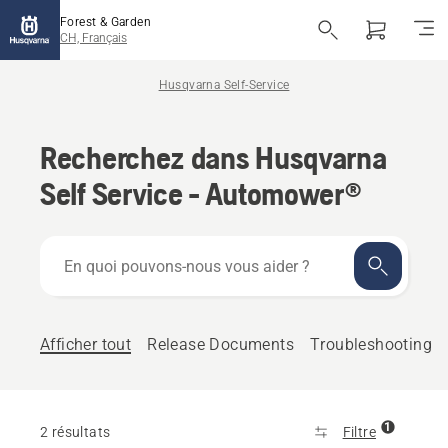
Forest & Garden
CH, Français
Husqvarna Self-Service
Recherchez dans Husqvarna
Self Service - Automower®
En
quoi
pouvons-
nous
vous
Afficher tout
Release Documents
Troubleshooting
aider ?
1
2 résultats
Filtre