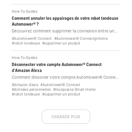
How-To-Guides
Comment annuler les appairages de votre robot tondeuse
Automower® ?
Découvrez comment supprimer la connexion entre un
compte Automower® Connect et un robot tondeuse
#Automower® Connect
#Automower® Connect@Home
Automower®.
#robot tondeuse
#supprimer un produit
How-To-Guides
Déconnecter votre compte Automower® Connect
d'Amazon Alexa
Comment dissocier votre compte Automower® Connect
d'Amazon Alexa ?
#Amazon Alexa
#Automower® Connect
#données personnelles
#Husqvarna Smart Home
#robot tondeuse
#supprimer un produit
CHARGER PLUS