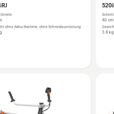
iRJ
520
Details
zu
ttbreite
Schnitt
m
40 cm
520iRX
ht ohne Akku/Batterie, ohne Schneidausrüstung
Gewich
en
anzeige
kg
3.8 kg