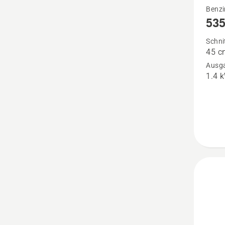
Mehr
Benzi
535
Details
zu
Schni
45 c
535RJ
Ausga
anzeig
1.4 