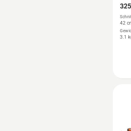
325
Details
zu
Schni
42 c
325iRJ
Gewic
anzeig
3.1 