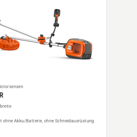
otorsensen
R
breite
t ohne Akku/Batterie, ohne Schneidausrüstung
n