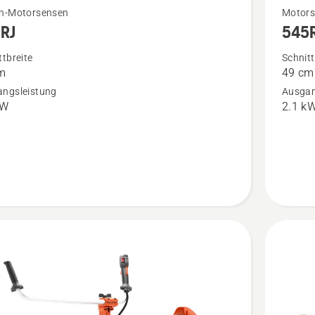
Mehr
n-Motorsensen
Motors
RJ
545
Details
zu
ttbreite
Schnitt
m
49 cm
545RX
ngsleistung
Ausgan
en
anzeige
kW
2.1 k