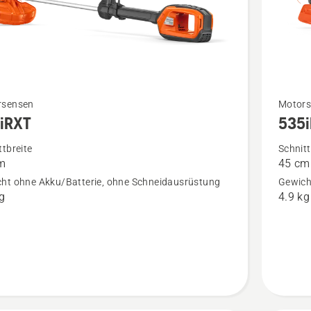
Mehr
rsensen
Motors
iRXT
535
Details
zu
ttbreite
Schnitt
m
45 cm
T
535iRXT
ht ohne Akku/Batterie, ohne Schneidausrüstung
Gewich
en
anzeige
kg
4.9 kg