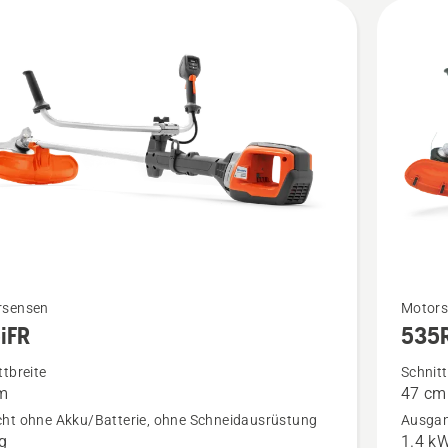
Mehr
rsensen
Motors
iFR
535
Details
zu
ttbreite
Schnitt
m
47 cm
535RXT
ht ohne Akku/Batterie, ohne Schneidausrüstung
Ausgan
en
anzeige
kg
1.4 k