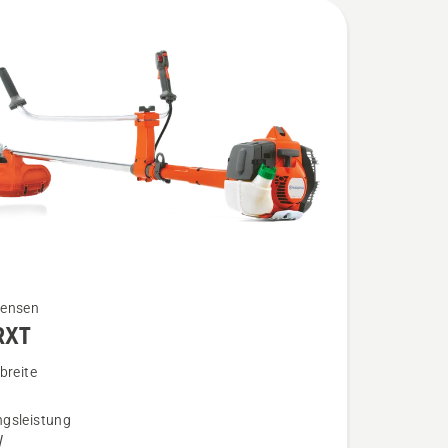
ensen
RXT
breite
gsleistung
n
W