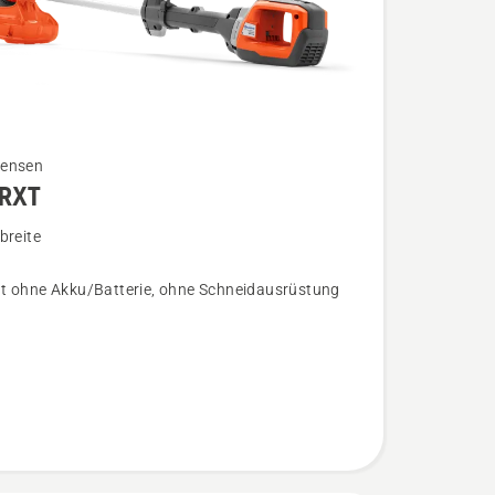
ensen
iRXT
breite
t ohne Akku/Batterie, ohne Schneidausrüstung
n