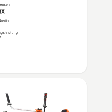
ensen
RX
breite
gsleistung
n
W