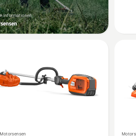
re Informationen
rsensen
Mehr
-Motorsensen
Motors