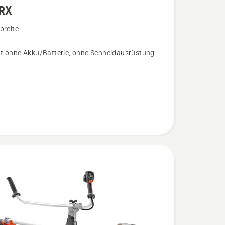
iRX
breite
t ohne Akku/Batterie, ohne Schneidausrüstung
n