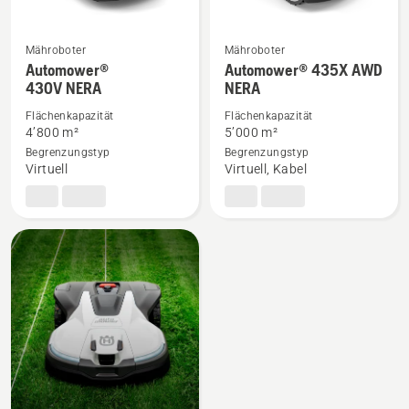
Mähroboter
Mähroboter
Mehr
Mehr
Automower®
Automower® 435X AWD
430V NERA
NERA
Details
Details
zu
zu
Flächenkapazität
Flächenkapazität
Automower®
Automower®
4’800 m²
5’000 m²
Begrenzungstyp
Begrenzungstyp
430V NERA
435X
Virtuell
Virtuell, Kabel
anzeigen
AWD
NERA
anzeigen