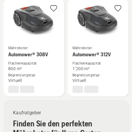
Mähroboter
Mähroboter
Mehr
Mehr
Automower® 308V
Automower® 312V
Details
Details
Flächenkapazität
Flächenkapazität
zu
zu
800 m²
1’200 m²
Automower®
Automower®
Begrenzungstyp
Begrenzungstyp
308V
312V
Virtuell
Virtuell
anzeigen
anzeigen
Kaufratgeber
Finden Sie den perfekten