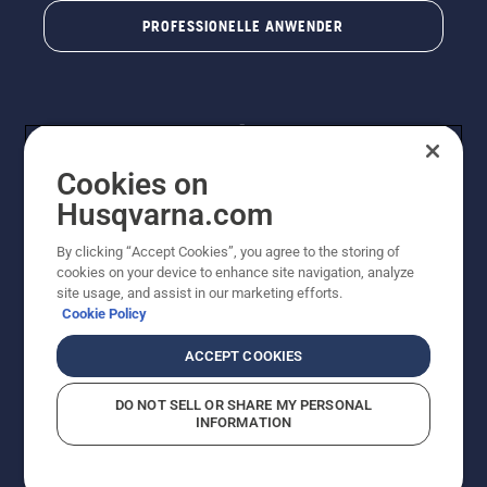
PROFESSIONELLE ANWENDER
Cookies on
Husqvarna.com
By clicking “Accept Cookies”, you agree to the storing of
© Husqvarna® AB (publ). Alle Rechte vorbehalten. Die
cookies on your device to enhance site navigation, analyze
Preisangaben sind unverbindliche Preisempfehlungen
site usage, and assist in our marketing efforts.
von Husqvarna Schweiz AG an den teilnehmenden
Cookie Policy
Fachhandel, Preise in CHF inklusive 8,1% MWST und
VRG. Änderungen vorbehalten. Alle Preise sind
ACCEPT COOKIES
unverbindliche Preisempfehlungen (inkl. MwSt), es sei
denn sie sind für den direkten Kauf verfügbar.
DO NOT SELL OR SHARE MY PERSONAL
Cookie-Richtlinie
Nutzungsbedingungen
Datenschutzerklärung
INFORMATION
Imprint
Vermutete Verstöße melden