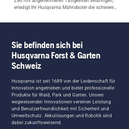
Zeit mit angenehmeren Tätigkeiten verbringen, 
erledigt Ihr Husqvarna Mähroboter die schwere 
Arbeit leise, eigenständig und ausgesprochen 
effizient. Mit der Automower® Connect-App 
können Sie Ihren Mähroboter mit Ihrem 
Smartphone verbinden und in Ihr Smart Home 
integrieren. Per Sprachsteuerung sorgen Sie mit 
Sie befinden sich bei
nur einem Befehl dafür, dass Ihr Rasen stets 
Husqvarna Forst & Garten
gesund und gepflegt ist. Entdecken Sie unser 
umfangreiches Produktangebot. Es gibt mit 
Schweiz
Sicherheit einen Husqvarna Mähroboter, der 
perfekt auf Ihren Rasen und Ihre Bedürfnisse 
Husqvarna ist seit 1689 von der Leidenschaft für
zugeschnitten ist.
Innovation angetrieben und bietet professionelle
Produkte für Wald, Park und Garten. Unsere
wegweisenden Innovationen vereinen Leistung
und Benutzerfreundlichkeit mit Sicherheit und
Umweltschutz. Akkulösungen und Robotik sind
dabei zukunftsweisend.