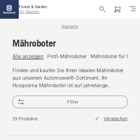
Forest & Garden
CH, Deutsch
Startseite
Mähroboter
Alle anzeigen
Profi-Mähroboter
Mähroboter für Priv
Finden und kaufen Sie Ihren idealen Mähroboter
aus unserem Automower®-Sortiment. Ihr
Husqvarna Mähroboter ist auf jahrelange
zuverlässige Leistung ausgelegt. Ersatzteile für
Mähroboter sind über einen Zeitraum von mehr
Filter
als 10 Jahren verfügbar, und 25.000 Händler
weltweit bieten Unterstützung.
29 Produkte
Vergleichen