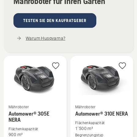
Mähroboter für Ihren Garten
TESTEN SIE DEN KAUFRATGEBER
Warum Husqvarna?
Mähroboter
Mähroboter
Mehr
Mehr
Automower® 305E
Automower® 310E NERA
NERA
Details
Details
Flächenkapazität
zu
zu
1’500 m²
Flächenkapazität
Automower®
Automower® 310E NERA
900 m²
Begrenzungstyp