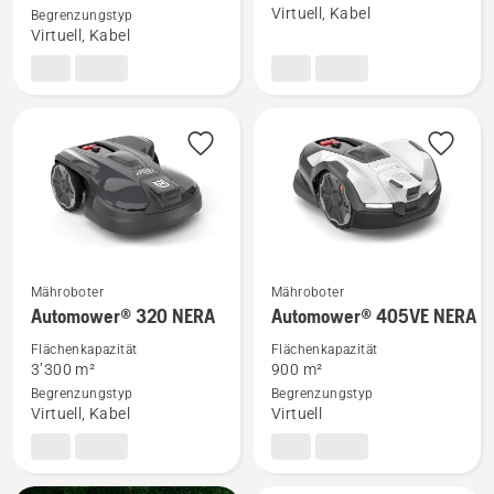
Virtuell, Kabel
Begrenzungstyp
305E
anzeigen
Virtuell, Kabel
NERA
anzeigen
Mähroboter
Mähroboter
Mehr
Mehr
Automower® 320 NERA
Automower® 405VE NERA
Details
Details
Flächenkapazität
Flächenkapazität
zu
zu
3’300 m²
900 m²
Automower® 320 NERA
Automower® 405VE NERA
Begrenzungstyp
Begrenzungstyp
anzeigen
anzeigen
Virtuell, Kabel
Virtuell