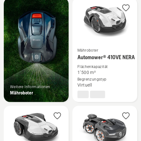
Mähroboter
Mehr
Automower® 410VE NERA
Details
Flächenkapazität
zu
1’500 m²
Automower® 410VE NERA
Begrenzungstyp
anzeigen
Virtuell
Weitere Informationen
Mähroboter