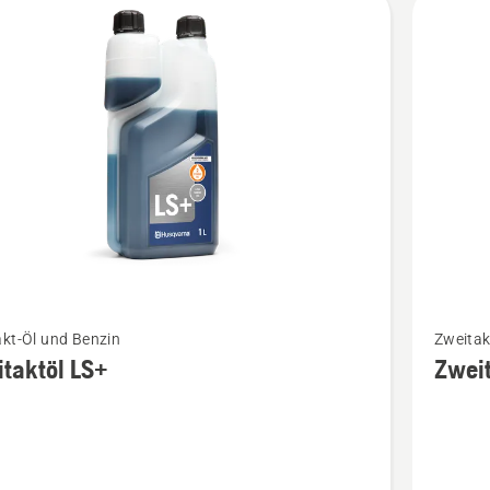
kte
Mehr
kt-Öl und Benzin
Zweitak
Details
taktöl LS+
Zweit
zu
töl
Zweitakt
Oil
en
guard