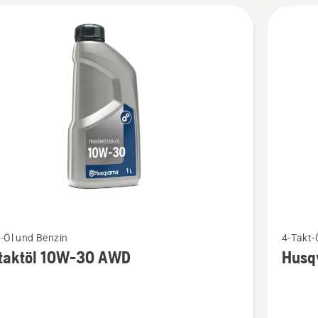
Mehr
-Öl und Benzin
4-Takt-
Details
rtaktöl 10W-30 AWD
Husq
zu
töl
Husqvar
POWER