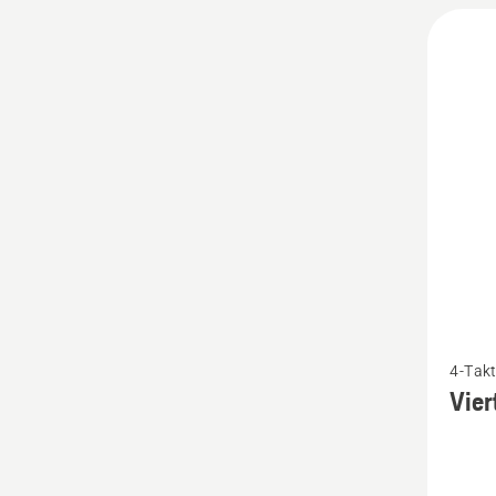
Mehr
4-Takt
Details
Vie
zu
Viertak
10W-