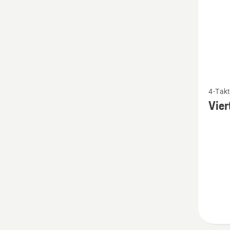
Mehr
4-Takt
Details
Vier
zu
Viertak
WP 4T
SAE 30
anzeig