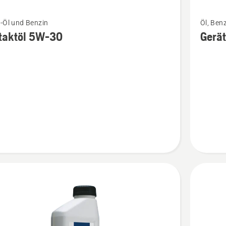
Mehr
-Öl und Benzin
Öl, Ben
Details
taktöl 5W-30
Gerä
zu
töl
Gerätere
ACTIVE
CLEAN
en
anzeige