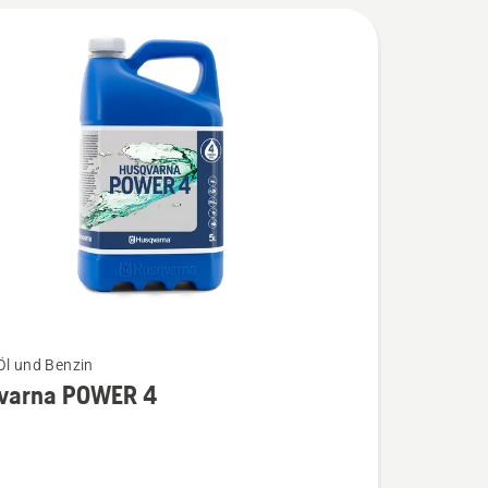
Öl und Benzin
varna POWER 4
na