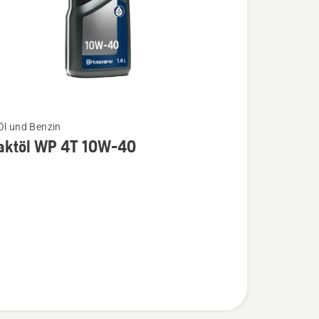
Öl und Benzin
taktöl WP 4T 10W-40
l
n