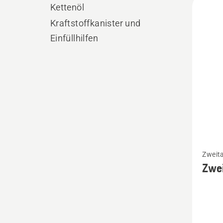
Kettenöl
Produ
Kraftstoffkanister und
Einfüllhilfen
Mehr
Zweita
Details
Zwei
zu
Zweitak
LS+
anzeig