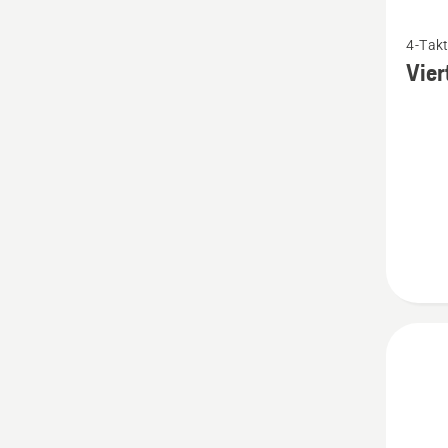
Mehr
4-Takt
Details
Vier
zu
Viertak
5W-
30
anzeig