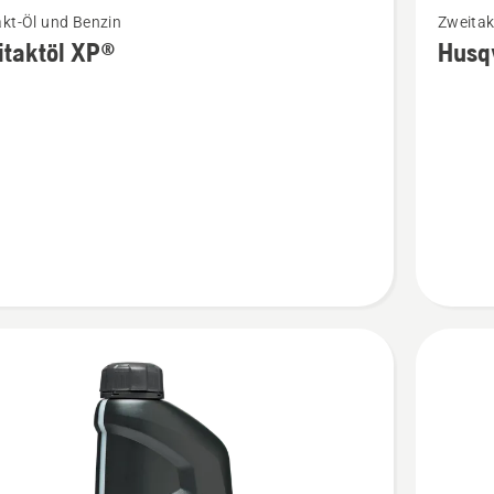
kt-Öl und Benzin
Zweitak
Details
itaktöl XP®
Husq
zu
töl
Husqvar
XP®
en
POWER
2
anzeige