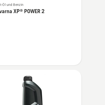
t-Öl und Benzin
varna XP® POWER 2
na
n