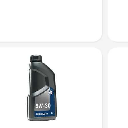
D
4
en
anzeige