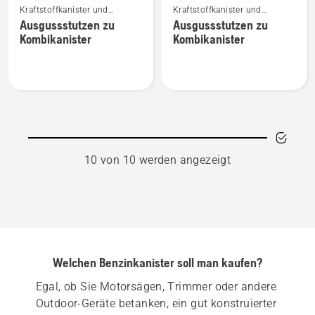
Kraftstoffkanister und
Kraftstoffkanister und
Details
Details
Einfüllhilfen
Einfüllhilfen
Ausgussstutzen zu
Ausgussstutzen zu
zu
zu
Kombikanister
Kombikanister
Ausgussstutzen
Ausgussstutzen
zu
zu
Kombikanister
Kombikanister
anzeigen
anzeigen
10 von 10 werden angezeigt
Welchen Benzinkanister soll man kaufen?
Egal, ob Sie Motorsägen, Trimmer oder andere 
Outdoor-Geräte betanken, ein gut konstruierter 