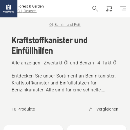
Forest & Garden
CH, Deutsch
Öl, Benzin und Fett
Kraftstoffkanister und
Einfüllhilfen
Alle anzeigen
Zweitakt-Öl und Benzin
4-Takt-Öl und 
Entdecken Sie unser Sortiment an Beninkanister,
Kraftstoffkanister und Einfüllstutzen für
Benzinkanister. Alle sind für eine schnelle,
problemlose Befüllung ausgelegt und reduzieren
das Risiko eines versehentlichen Verschüttens.
10 Produkte
Vergleichen
Alle