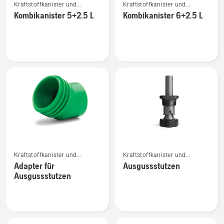
Kraftstoffkanister und
Kraftstoffkanister und
Details
Details
Einfüllhilfen
Einfüllhilfen
Kombikanister 5+2.5 L
Kombikanister 6+2.5 L
zu
zu
Kombikanister
Kombikanister
5+2.5 L
6+2.5 L
anzeigen
anzeigen
Mehr
Mehr
Kraftstoffkanister und
Kraftstoffkanister und
Details
Details
Einfüllhilfen
Einfüllhilfen
Adapter für
Ausgussstutzen
zu
zu
Ausgussstutzen
Adapter
Ausgussstutzen
für
anzeigen
Ausgussstutzen
anzeigen