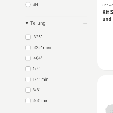
SN
Schwe
Details
Kit 
zu
und 
Kit
Teilung
Schwer
.325"
X-
PRECIS
.325" mini
Ketten
.404"
SP11G
und
1/4"
Ketten
1/4" mini
anzeig
3/8"
3/8" mini