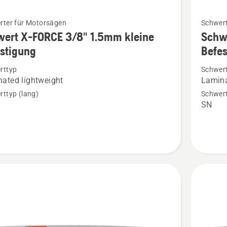
Mehr
rter für Motorsägen
Schwert
Details
wert X-FORCE 3/8" 1.5mm kleine
Schw
zu
stigung
Befe
t
Schwert
rttyp
Schwer
X-
ated lightweight
Lamina
FORCE
ttyp (lang)
Schwert
3/8"
SN
1.5mm
grosse
igung
Befesti
en
anzeige