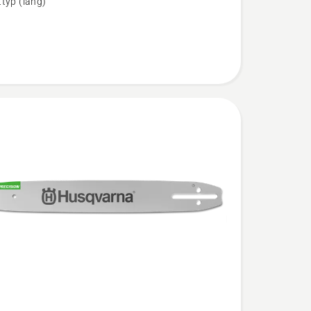
typ (lang)
gung
n