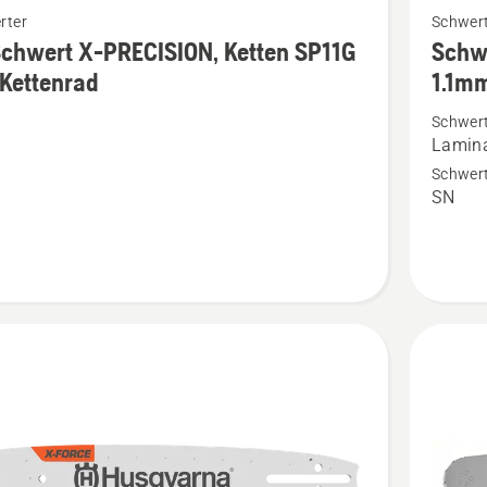
rter
Schwert
Details
Schwert X-PRECISION, Ketten SP11G
Schw
zu
Kettenrad
1.1mm
Schwert
Schwer
t
X-
Lamin
PRECIS
Schwert
ION,
.325"
SN
MINI
PIXEL
1.1mm
rad
kleine
en
Befesti
anzeige