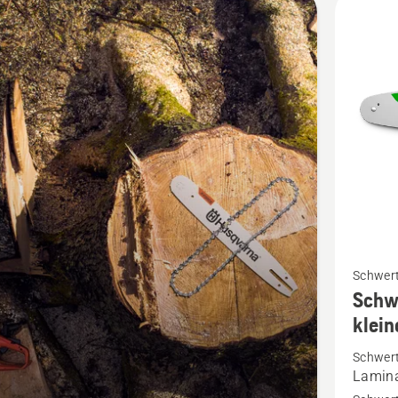
kte
Mehr
Schwer
Details
Schw
zu
klein
Schwert
Schwer
X-
Lamin
PRECIS