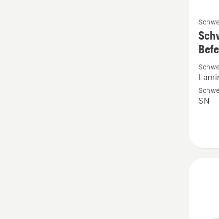
Mehr
Schwe
Details
Sch
zu
Befe
Schwer
Schwe
X-
Lamin
FORCE
Schwer
3/8"
SN
1.5mm
kleine
Befest
anzeig