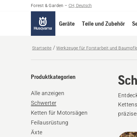
Forest & Garden
–
CH, Deutsch
Geräte
Teile und Zubehör
S
Startseite
Werkzeuge für Forstarbeit und Baumpfl
Sch
Produktkategorien
Alle anzeigen
Entdeck
Schwerter
Kettens
Ketten für Motorsägen
präzise
Feilausrüstung
Äxte
Alle