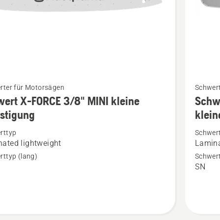
Mehr
rter für Motorsägen
Schwert
Details
ert X-FORCE 3/8" MINI kleine
Schw
zu
stigung
klein
t
Schwert
rttyp
Schwer
X-
ated lightweight
Lamina
FORCE
ttyp (lang)
Schwert
.325"
SN
PIXEL
1.3mm
igung
kleine