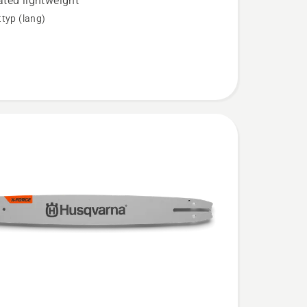
ted lightweight
typ (lang)
gung
n