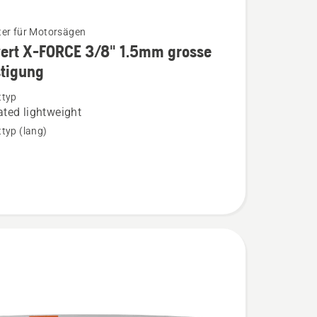
er für Motorsägen
ert X-FORCE 3/8" 1.5mm grosse
stigung
ttyp
ted lightweight
typ (lang)
gung
n