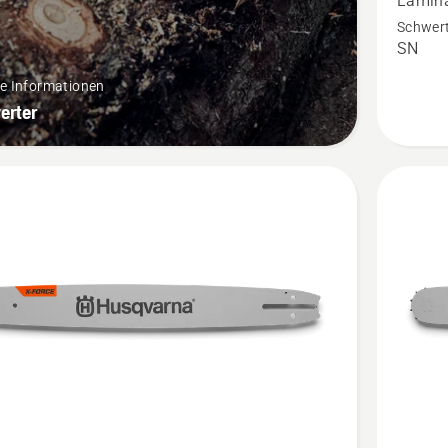
Lamina
FORCE
Schwert
.325"
SN
RT
re Informationen
kleine
erter
Befesti
anzeige