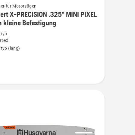
er für Motorsägen
ert X-PRECISION .325" MINI PIXEL
 kleine Befestigung
ttyp
ated
ION
typ (lang)
gung
n