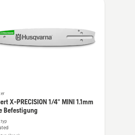
ter
ert X-PRECISION 1/4" MINI 1.1mm
e Befestigung
ttyp
ated
ION