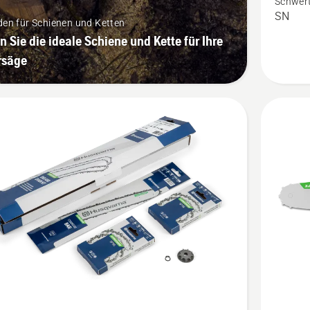
Schwert
1/4"
SN
den für Schienen und Ketten
MINI
n Sie die ideale Schiene und Kette für Ihre
1.1mm
rsäge
kleine
Befesti
anzeige
Mehr