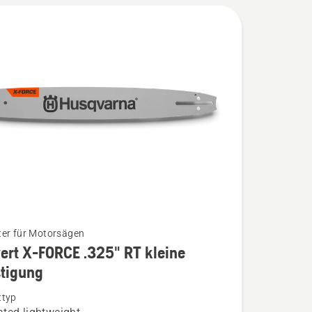
gung
n
er für Motorsägen
rt X-FORCE .325" RT kleine
stigung
ttyp