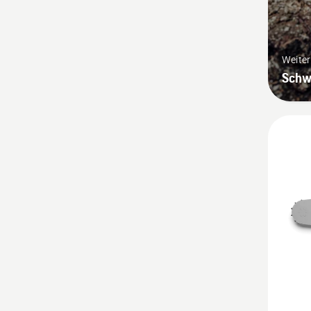
Weite
Schw