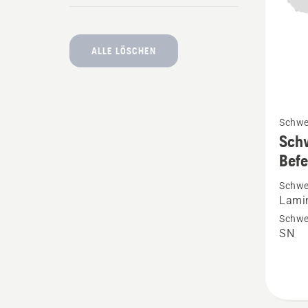
ALLE LÖSCHEN
Mehr
Schwe
Details
Schw
zu
Befe
Schwer
Schwe
X-
Lamin
FORCE
Schwer
3/8"
SN
MINI
kleine
Befest