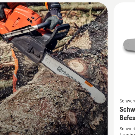
en
Befesti
anzeige
Mehr
Schwert
Details
Schwe
zu
Befe
Schwert
Schwer
X-