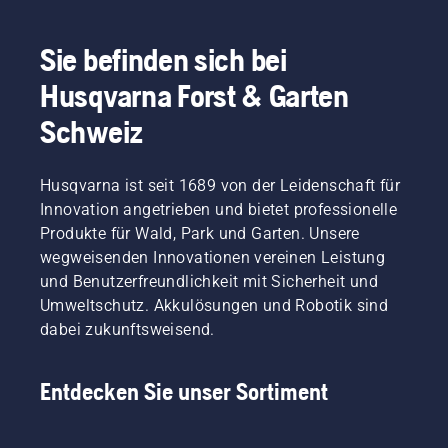
Sie sich
um das
sicher
Schwert
fühlen
Sie befinden sich bei
bewegt.
und sich
Dies
Husqvarna Forst & Garten
voll auf
verlängert
die
die
Schweiz
Arbeit
Lebensdauer
konzentrieren
von
Schwert
Husqvarna ist seit 1689 von der Leidenschaft für
und
Innovation angetrieben und bietet professionelle
Kette.
Produkte für Wald, Park und Garten. Unsere
Befolgen
wegweisenden Innovationen vereinen Leistung
Sie die
Anweisungen
und Benutzerfreundlichkeit mit Sicherheit und
in
Umweltschutz. Akkulösungen und Robotik sind
diesem
dabei zukunftsweisend.
kurzen
Video,
um zu
Entdecken Sie unser Sortiment
erfahren,
wie Sie
überprüfen