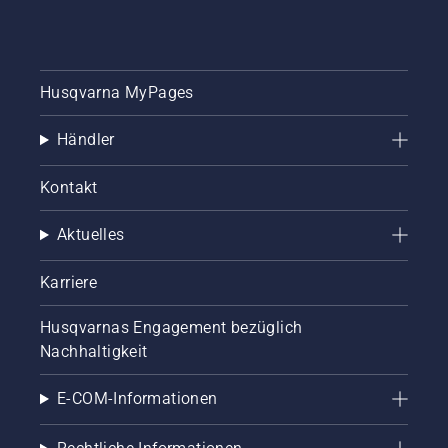
können,
ob das
Kettenschmiersystem
korrekt
funktioniert.
Husqvarna MyPages
Prüfen
Sie
Händler
zuerst
den
Kontakt
Ölstand.
Starten
Sie Ihre
Aktuelles
Motorsäge
und
Karriere
stellen
Sie
Husqvarnas Engagement bezüglich
sicher,
dass die
Nachhaltigkeit
Kettenbremse
ausgeschaltet
E-COM-Informationen
ist.
Erhöhen