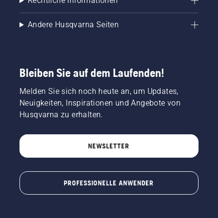
Rechtliche Informationen
Sie die
Drehzahl
des
Andere Husqvarna Seiten
Motorsägenmotors
ein paar
Zentimeter
vom
Stamm
Bleiben Sie auf dem Laufenden!
eines
Baumes
Melden Sie sich noch heute an, um Updates,
entfernt.
Neuigkeiten, Inspirationen und Angebote von
Öl am
Husqvarna zu erhalten.
Stamm
zeigt an,
dass das
NEWSLETTER
Schmiersystem
funktioniert.
PROFESSIONELLE ANWENDER