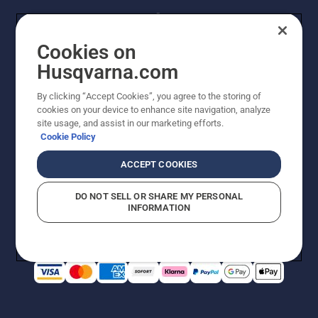
Cookies on
Husqvarna.com
By clicking “Accept Cookies”, you agree to the storing of
© Husqvarna® AB (publ). Alle Rechte vorbehalten. Die
cookies on your device to enhance site navigation, analyze
Preisangaben sind unverbindliche Preisempfehlungen
site usage, and assist in our marketing efforts.
von Husqvarna Schweiz AG an den teilnehmenden
Cookie Policy
Fachhandel, Preise in CHF inklusive 8,1% MWST und
VRG. Änderungen vorbehalten. Alle Preise sind
ACCEPT COOKIES
unverbindliche Preisempfehlungen (inkl. MwSt), es sei
denn sie sind für den direkten Kauf verfügbar.
DO NOT SELL OR SHARE MY PERSONAL
Cookie-Richtlinie
Nutzungsbedingungen
Datenschutzerklärung
INFORMATION
Imprint
Vermutete Verstöße melden