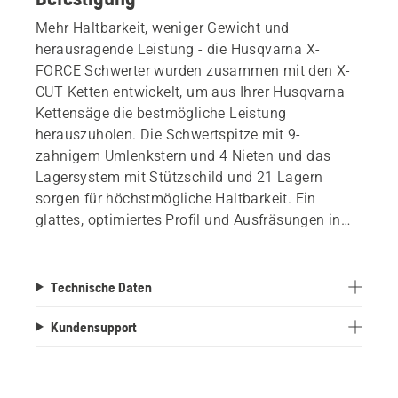
Mehr Haltbarkeit, weniger Gewicht und
herausragende Leistung - die Husqvarna X-
FORCE Schwerter wurden zusammen mit den X-
CUT Ketten entwickelt, um aus Ihrer Husqvarna
Kettensäge die bestmögliche Leistung
herauszuholen. Die Schwertspitze mit 9-
zahnigem Umlenkstern und 4 Nieten und das
Lagersystem mit Stützschild und 21 Lagern
sorgen für höchstmögliche Haltbarkeit. Ein
glattes, optimiertes Profil und Ausfräsungen in
der Zentralplatte verbessern die Effizienz und
reduzieren das Gewicht, ohne an Stabilität oder
Leistung einzubüssen. Eine verbesserte
Technische Daten
Schmierung und optimierte Verschweissung für
verbesserte Festigkeit tragen zu einer minimalen
Kundensupport
Ausfallzeit und maximalen Ergebnissen bei.