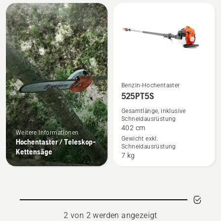
Alle
Produkte
Benzin-Hochentaster
Mehr
525PT5S
Details
Gesamtlänge, inklusive
zu
Schneidausrüstung
525PT5S
402 cm
Weitere Informationen
anzeigen
Gewicht exkl.
Hochentaster / Teleskop-
Schneidausrüstung
Kettensäge
7 kg
2 von 2 werden angezeigt