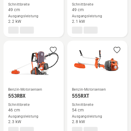
Schnittbreite
Schnittbreite
zu
zu
49 cm
49 cm
545RXT
545FR
Ausgangsleistung
Ausgangsleistung
AutoTune™
anzeigen
2.2 kW
2.1 kW
anzeigen
Benzin-Motorsensen
Benzin-Motorsensen
Mehr
Mehr
553RBX
555RXT
Details
Details
Schnittbreite
Schnittbreite
zu
zu
46 cm
54 cm
553RBX
555RXT
Ausgangsleistung
Ausgangsleistung
anzeigen
anzeigen
2.3 kW
2.8 kW