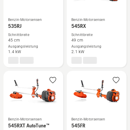
Benzin-Motorsensen
Benzin-Motorsensen
Mehr
Mehr
535RJ
545RX
Details
Details
Schnittbreite
Schnittbreite
zu
zu
45 cm
49 cm
535RJ
545RX
Ausgangsleistung
Ausgangsleistung
anzeigen
anzeigen
1.4 kW
2.1 kW
Benzin-Motorsensen
Benzin-Motorsensen
Mehr
Mehr
545RXT AutoTune™
545FR
Details
Details