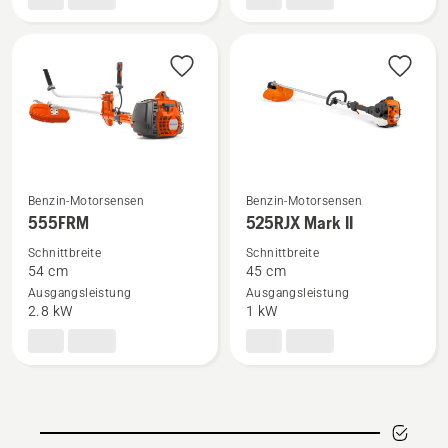
Benzin-Motorsensen
Benzin-Motorsensen
Mehr
Mehr
555FRM
525RJX Mark II
Details
Details
Schnittbreite
Schnittbreite
zu
zu
54 cm
45 cm
555FRM
525RJX
Ausgangsleistung
Ausgangsleistung
anzeigen
Mark
2.8 kW
1 kW
II
anzeigen