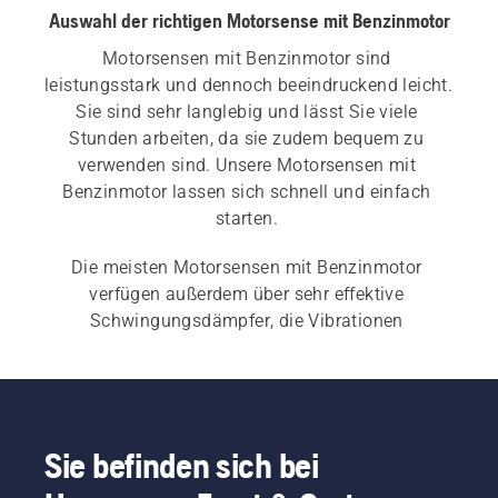
Auswahl der richtigen Motorsense mit Benzinmotor
Motorsensen mit Benzinmotor sind 
leistungsstark und dennoch beeindruckend leicht. 
Sie sind sehr langlebig und lässt Sie viele 
Stunden arbeiten, da sie zudem bequem zu 
verwenden sind. Unsere Motorsensen mit 
Benzinmotor lassen sich schnell und einfach 
starten. 
Die meisten Motorsensen mit Benzinmotor 
verfügen außerdem über sehr effektive 
Schwingungsdämpfer, die Vibrationen 
absorbieren und Ihre Arme und Hände schonen. 
Sehen Sie sich unsere 
akkubetriebenen und 
elektrischen Motorsensen
 sowie 
unsere 
professionellen Motorsensen
 für den 
gewerblichen Einsatz an.
Sie befinden sich bei