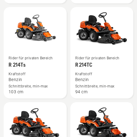
Mehr
Mehr
Rider für privaten Bereich
Rider für privaten Bereich
Details
Details
R 214Ts
R 214TC
zu
zu
Kraftstoff
Kraftstoff
R 214Ts
R 214TC
Benzin
Benzin
anzeigen
anzeigen
Schnittbreite, min-max
Schnittbreite, min-max
103 cm
94 cm