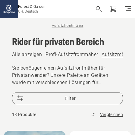
Forest & Garden
CH, Deutsch
Aufsitzfrontmäher
Rider für privaten Bereich
Alle anzeigen
Profi-Aufsitzfrontmäher
Aufsitzmäher f
Sie benötigen einen Aufsitzfrontmäher für
Privatanwender? Unsere Palette an Geräten
wurde mit verschiedenen Lösungen für
unterschiedliche Anforderungen entwickelt. Es
gibt verschiedene Anbaugeräte von Mähern bis
Filter
Schneefräsen, die für hervorragende Ergebnisse
sorgen.
13 Produkte
Vergleichen
Alle