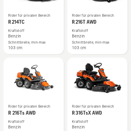
Mehr
Mehr
Rider für privaten Bereich
Rider für privaten Bereich
Details
Details
R 214TC
R 216T AWD
zu
zu
Kraftstoff
Kraftstoff
R 214TC
R 216T
Benzin
Benzin
anzeigen
AWD
Schnittbreite, min-max
Schnittbreite, min-max
103 cm
103 cm
anzeigen
Mehr
Mehr
Rider für privaten Bereich
Rider für privaten Bereich
Details
Details
R 216Ts AWD
R 316TsX AWD
zu
zu
Kraftstoff
Kraftstoff
R 216Ts AWD
R 316TsX
Benzin
Benzin