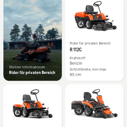
Produkte
Mehr
Rider für privaten Bereich
Details
R 112C
zu
Kraftstoff
R 112C
Benzin
Weitere Informationen
anzeigen
Schnittbreite, min-max
Rider für privaten Bereich
85 cm