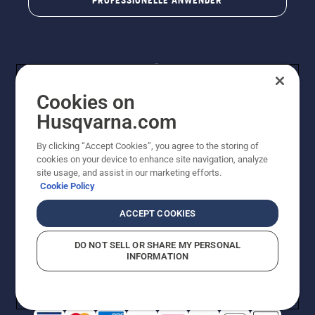
PROFESSIONELLE ANWENDER
Cookies on
Husqvarna.com
By clicking “Accept Cookies”, you agree to the storing of
© Husqvarna® AB (publ). Alle Rechte vorbehalten. Die
cookies on your device to enhance site navigation, analyze
Preisangaben sind unverbindliche Preisempfehlungen
site usage, and assist in our marketing efforts.
von Husqvarna Schweiz AG an den teilnehmenden
Cookie Policy
Fachhandel, Preise in CHF inklusive 8,1% MWST und
VRG. Änderungen vorbehalten. Alle Preise sind
ACCEPT COOKIES
unverbindliche Preisempfehlungen (inkl. MwSt), es sei
denn sie sind für den direkten Kauf verfügbar.
DO NOT SELL OR SHARE MY PERSONAL
Cookie-Richtlinie
Nutzungsbedingungen
Datenschutzerklärung
INFORMATION
Imprint
Vermutete Verstöße melden