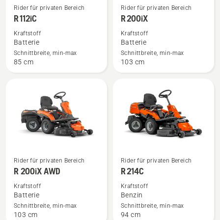
Mehr
Mehr
Rider für privaten Bereich
Rider für privaten Bereich
Details
Details
R 112iC
R 200iX
zu
zu
Kraftstoff
Kraftstoff
R 112iC
R 200iX
Batterie
Batterie
anzeigen
anzeigen
Schnittbreite, min-max
Schnittbreite, min-max
85 cm
103 cm
Mehr
Mehr
Rider für privaten Bereich
Rider für privaten Bereich
Details
Details
R 200iX AWD
R 214C
zu
zu
Kraftstoff
Kraftstoff
R 200iX AWD
R 214C
Batterie
Benzin
anzeigen
anzeigen
Schnittbreite, min-max
Schnittbreite, min-max
103 cm
94 cm