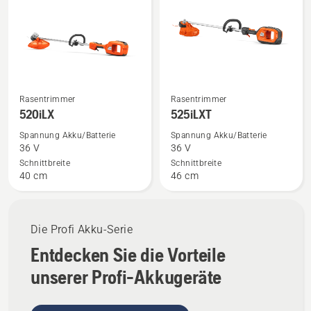
angenehmere Arbeitstage, und der niedrige
Produkte
Geräuschpegel wird sowohl von den Bedienern
als auch von Personen in der Nähe geschätzt.
Mehr
Mehr
Rasentrimmer
Rasentrimmer
Details
Details
520iLX
525iLXT
zu
zu
Spannung Akku/Batterie
Spannung Akku/Batterie
520iLX
525iLXT
36 V
36 V
anzeigen
anzeigen
Schnittbreite
Schnittbreite
40 cm
46 cm
Die Profi Akku-Serie
Entdecken Sie die Vorteile
unserer Profi-Akkugeräte