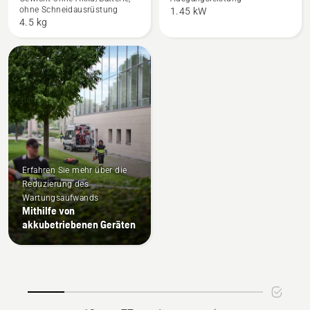
anzeigen
XP®
ohne Schneidausrüstung
1.45 kW
anzeigen
4.5 kg
Erfahren Sie mehr über die
Reduzierung des
Wartungsaufwands
Mithilfe von
akkubetriebenen Geräten