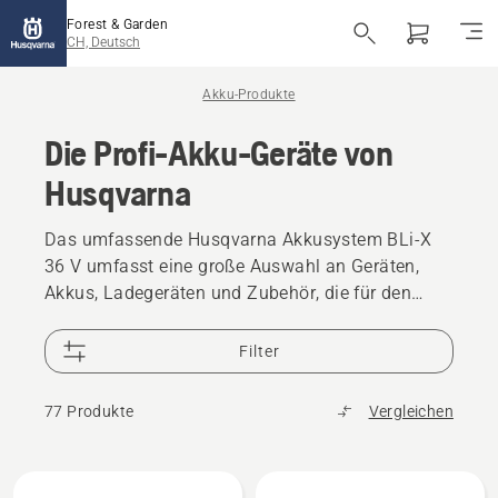
Forest & Garden
CH, Deutsch
Akku-Produkte
Die Profi-Akku-Geräte von
Husqvarna
Das umfassende Husqvarna Akkusystem BLi-X
36 V umfasst eine große Auswahl an Geräten,
Akkus, Ladegeräten und Zubehör, die für den
professionellen Einsatz entwickelt wurden. Diese
Werkzeuge mit ergonomischem Design bieten
Filter
eine beeindruckende Leistung und die
Langlebigkeit, die für den kommerziellen Einsatz
77 Produkte
Vergleichen
unter anspruchsvollen Bedingungen erforderlich
ist. Geringe Vibrationen und ein
benutzerorientiertes Design sorgen für
Alle