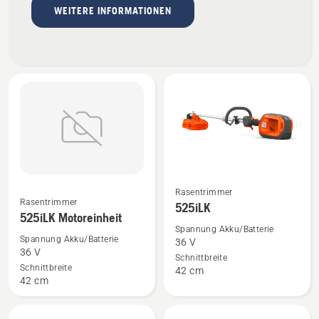
WEITERE INFORMATIONEN
Mehr
Mehr
Rasentrimmer
Rasentrimmer
525iLK
Details
Details
525iLK Motoreinheit
zu
zu
Spannung Akku/Batterie
Spannung Akku/Batterie
36 V
525iLK
525iLK
36 V
Schnittbreite
Motoreinheit
anzeigen
Schnittbreite
42 cm
anzeigen
42 cm