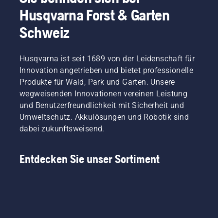
können
ankommt,
Husqvarna Forst & Garten
Sie die
wenn Sie
richtige
auf der
Schweiz
Größe
Suche
und den
nach der
richtigen
besten
Husqvarna ist seit 1689 von der Leidenschaft für
Typ von
Motorsäge
Innovation angetrieben und bietet professionelle
Motorsäge
für Ihre
auswählen.
Produkte für Wald, Park und Garten. Unsere
Zwecke
wegweisenden Innovationen vereinen Leistung
sind.
und Benutzerfreundlichkeit mit Sicherheit und
Umweltschutz. Akkulösungen und Robotik sind
dabei zukunftsweisend.
Entdecken Sie unser Sortiment