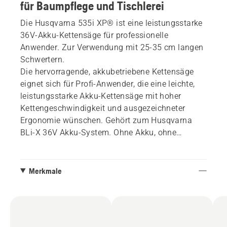
für Baumpflege und Tischlerei
Die Husqvarna 535i XP® ist eine leistungsstarke
36V-Akku-Kettensäge für professionelle
Anwender. Zur Verwendung mit 25-35 cm langen
Schwertern.
Die hervorragende, akkubetriebene Kettensäge
eignet sich für Profi-Anwender, die eine leichte,
leistungsstarke Akku-Kettensäge mit hoher
Kettengeschwindigkeit und ausgezeichneter
Ergonomie wünschen. Gehört zum Husqvarna
BLi-X 36V Akku-System. Ohne Akku, ohne
Ladegerät.
Lieferumfang: Schwert X-PRECISION .325" MINI
Merkmale
PIXEL 1.1mm, Kette X-PRECISION SP21G und
Schutz