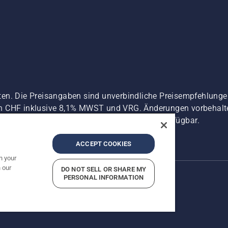
ten. Die Preisangaben sind unverbindliche Preisempfehlun
n CHF inklusive 8,1% MWST und VRG. Änderungen vorbehalten
 es sei denn sie sind für den direkten Kauf verfügbar.
zerklärung
Imprint
Vermutete Verstöße melden
ACCEPT COOKIES
n your
 our
DO NOT SELL OR SHARE MY
PERSONAL INFORMATION