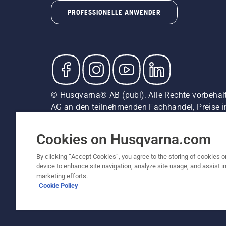
PROFESSIONELLE ANWENDER
© Husqvarna® AB (publ). Alle Rechte vorbehal
AG an den teilnehmenden Fachhandel, Preise i
unverbindliche Preisempfehlungen (inkl. MwSt),
Cookie-Richtlinie
Nutzungsbedingungen
Datenschut
Cookies on Husqvarna.com
By clicking “Accept Cookies”, you agree to the storing of cookies o
device to enhance site navigation, analyze site usage, and assist in
marketing efforts.
Cookie Policy