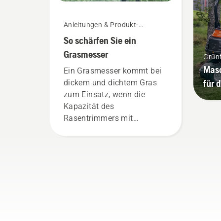
Anleitungen & Produkt-
Leitfäden
So schärfen Sie ein
Grasmesser
Grün
Masc
Ein Grasmesser kommt bei
für 
dickem und dichtem Gras
zum Einsatz, wenn die
Kapazität des
Rasentrimmers mit
Nylonfaden ausgeschöpft
ist. Ein Grasmesser
schneidet dickes Gras
schneller und effizienter. In
diesem kurzen Video
erfahren Sie, wie Sie ein
Grasmesser schärfen und
pflegen.