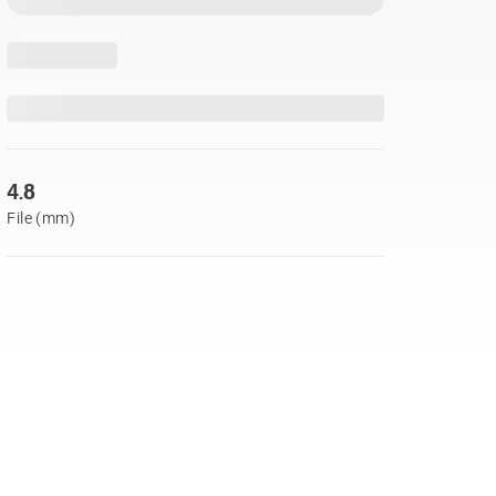
4.8
File (mm)