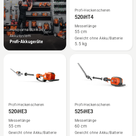
Mehr
Profi-Heckenscheren
Details
520iHT4
zu
Messerlänge
520iHT4
Husqvarna BLi-X 36V
55 cm
Akkusystem
anzeigen
Gewicht ohne Akku/Batterie
Profi-Akkugeräte
5.5 kg
Mehr
Mehr
Profi-Heckenscheren
Profi-Heckenscheren
Details
Details
520iHE3
525iHE3
zu
zu
Messerlänge
Messerlänge
520iHE3
525iHE3
55 cm
60 cm
anzeigen
anzeigen
Gewicht ohne Akku/Batterie
Gewicht ohne Akku/Batterie