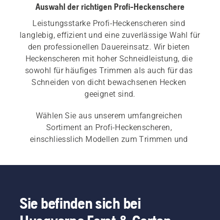
Auswahl der richtigen Profi-Heckenschere
Leistungsstarke Profi-Heckenscheren sind 
langlebig, effizient und eine zuverlässige Wahl für 
den professionellen Dauereinsatz. Wir bieten 
Heckenscheren mit hoher Schneidleistung, die 
sowohl für häufiges Trimmen als auch für das 
Schneiden von dicht bewachsenen Hecken 
geeignet sind.
Wählen Sie aus unserem umfangreichen 
Sortiment an Profi-Heckenscheren, 
einschliesslich Modellen zum Trimmen und 
Schneiden mit hohen Schnittgeschwindigkeiten 
sowie Modellen für drehmomentstarke 
Grobschnitte. Wir bieten Akku- und Elektro- sowie 
Benzin-Profi-Heckenscheren – an, die über eine 
hervorragende Manövrierbarkeit und ein 
Sie befinden sich bei
benutzerorientiertes Design verfügen. Wenn Sie 