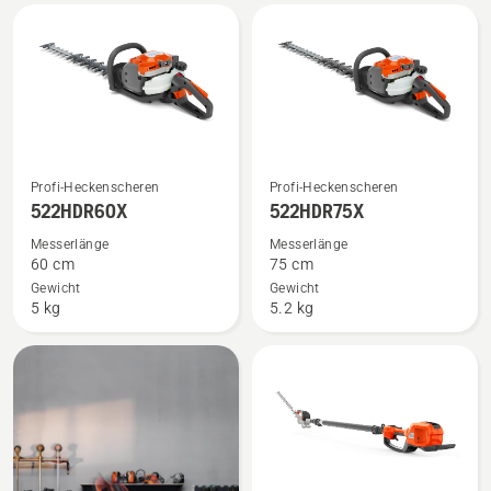
Mehr
Mehr
Profi-Heckenscheren
Profi-Heckenscheren
Details
Details
522HDR60X
522HDR75X
zu
zu
Messerlänge
Messerlänge
522HDR60X
522HDR75X
60 cm
75 cm
anzeigen
anzeigen
Gewicht
Gewicht
5 kg
5.2 kg