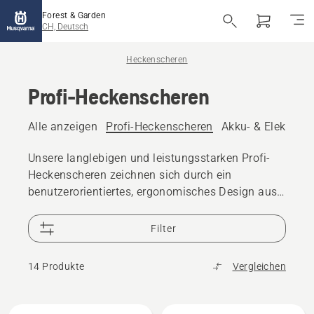
Forest & Garden
CH, Deutsch
Heckenscheren
Profi-Heckenscheren
Alle anzeigen
Profi-Heckenscheren
Akku- & Elektro-
Unsere langlebigen und leistungsstarken Profi-
Heckenscheren zeichnen sich durch ein
benutzerorientiertes, ergonomisches Design aus,
das auch beim professionellen Einsatz für
Effizienz sorgt. Finden und kaufen Sie eine neue
Filter
Profi-Akku- und Elektro- oder Benzin-
Heckenschere.
14 Produkte
Vergleichen
Alle