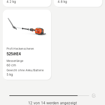
4.2 kg
4.8 kg
Mehr
Profi-Heckenscheren
Details
525iHE4
zu
Messerlänge
525iHE4
60 cm
anzeigen
Gewicht ohne Akku/Batterie
5 kg
12 von 14 werden angezeigt