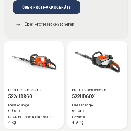
ÜBER PROFI-AKKUGERÄTE
Über Profi-Heckenscheren
Mehr
Mehr
Profi-Heckenscheren
Profi-Heckenscheren
Details
Details
522iHDR60
522HD60X
zu
zu
Messerlänge
Messerlänge
522iHDR60
522HD60X
60 cm
60 cm
anzeigen
anzeigen
Gewicht ohne Akku/Batterie
Gewicht
4 kg
4.9 kg