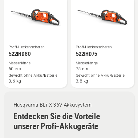
Produkte
Mehr
Mehr
Profi-Heckenscheren
Profi-Heckenscheren
Details
Details
522iHD60
522iHD75
zu
zu
Messerlänge
Messerlänge
522iHD60
522iHD75
60 cm
75 cm
anzeigen
anzeigen
Gewicht ohne Akku/Batterie
Gewicht ohne Akku/Batterie
3.6 kg
3.8 kg
Husqvarna BLi-X 36V Akkusystem
Entdecken Sie die Vorteile
unserer Profi-Akkugeräte