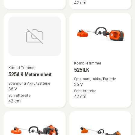
42 cm
anzeigen
Mehr
Mehr
Kombi-Trimmer
Kombi-Trimmer
525iLK
Details
Details
525iLK Motoreinheit
zu
zu
Spannung Akku/Batterie
Spannung Akku/Batterie
36 V
525iLK
525iLK
36 V
Schnittbreite
Motoreinheit
anzeigen
Schnittbreite
42 cm
anzeigen
42 cm