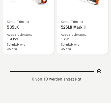
Mehr
Mehr
Kombi-Trimmer
Kombi-Trimmer
Details
Details
535LK
525LK Mark II
zu
zu
Ausgangsleistung
Ausgangsleistung
535LK
525LK
1.4 kW
1 kW
anzeigen
Mark
Schnittbreite
Schnittbreite
45 cm
46 cm
II
anzeigen
10 von 10 werden angezeigt