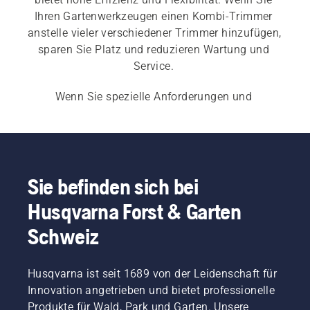
Ihren Gartenwerkzeugen einen Kombi-Trimmer 
anstelle vieler verschiedener Trimmer hinzufügen, 
sparen Sie Platz und reduzieren Wartung und 
Service. 
Wenn Sie spezielle Anforderungen und 
Spezifikationen haben, sollten Sie unser 
komplettes Sortiment an 
Trimmern
 ausprobieren, 
einschließlich 
akkubetriebener und elektrischer 
Rasentrimmer
, 
benzinbetriebener 
Rasentrimmer
 und 
professioneller Rasentrimmer
.
Sie befinden sich bei
Husqvarna Forst & Garten
Schweiz
Husqvarna ist seit 1689 von der Leidenschaft für
Innovation angetrieben und bietet professionelle
Produkte für Wald, Park und Garten. Unsere