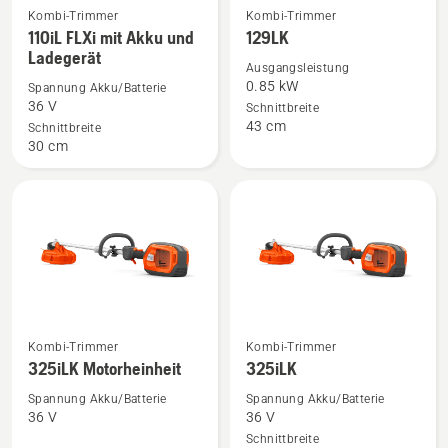
Kombi-Trimmer
Kombi-Trimmer
Mehr
Mehr
110iL FLXi mit Akku und
129LK
Details
Details
Ladegerät
zu
zu
Ausgangsleistung
0.85 kW
Spannung Akku/Batterie
110iL
129LK
36 V
Schnittbreite
FLXi
anzeigen
43 cm
Schnittbreite
mit
30 cm
Akku
und
Ladegerät
anzeigen
Mehr
Mehr
Kombi-Trimmer
Kombi-Trimmer
Details
Details
325iLK Motorheinheit
325iLK
zu
zu
Spannung Akku/Batterie
Spannung Akku/Batterie
325iLK
325iLK
36 V
36 V
Motorheinheit
anzeigen
Schnittbreite