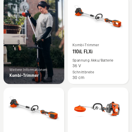
Produkte
Mehr
Kombi-Trimmer
Details
110iL FLXi
zu
Spannung Akku/Batterie
110iL
36 V
Weitere Informationen
FLXi
Schnittbreite
Kombi-Trimmer
30 cm
anzeigen