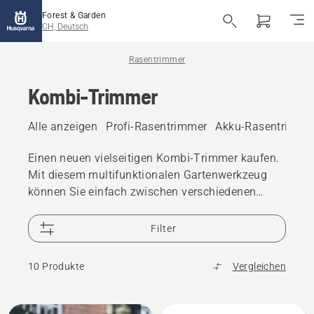
Forest & Garden
CH, Deutsch
Rasentrimmer
Kombi-Trimmer
Alle anzeigen
Profi-Rasentrimmer
Akku-Rasentrimme
Einen neuen vielseitigen Kombi-Trimmer kaufen.
Mit diesem multifunktionalen Gartenwerkzeug
können Sie einfach zwischen verschiedenen
Anbaugeräten wechseln, um unterschiedliche
Aufgaben zu bewältigen. Unsere Kombi-Trimmer
Filter
sind als akkubetriebene/elektrische und
benzinbetriebene Geräte erhältlich. Wir bieten
10 Produkte
Vergleichen
Modelle, die sich sowohl für Vorortgärten eignen
als auch professionelle Anforderungen erfüllen.
Alle