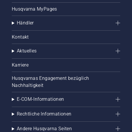
Mähsaison.
im
Husqvarna MyPages
kommenden
Jahr
legen
Händler
können.
Werfen
Kontakt
Sie
zunächst
einen
Aktuelles
Blick auf
unsere
Karriere
wichtigsten
Tipps für
Husqvarnas Engagement bezüglich
einen
Nachhaltigkeit
gesunden
und
üppigen
E-COM-Informationen
Rasen
während
Rechtliche Informationen
der
Saison.
Andere Husqvarna Seiten