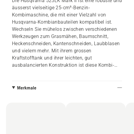
Die Husqvarna 525LK Mark II ist eine robuste und
äusserst vielseitige 25-cm³-Benzin-
Kombimaschine, die mit einer Vielzahl von
Husqvarna-Kombianbauteilen kompatibel ist.
Wechseln Sie mühelos zwischen verschiedenen
Werkzeugen zum Grasmähen, Baumschnitt,
Heckenschneiden, Kantenschneiden, Laubblasen
und vielem mehr. Mit ihrem grossen
Kraftstofftank und ihrer leichten, gut
ausbalancierten Konstruktion ist diese Kombi-
Maschine ideal für den häufigen Einsatz im
gewerblichen Bereich. Die einfache Verbindung
zu Husqvarna Fleet Services wird über das als
Merkmale
Zubehör erhältliche Konnektivitätsgerät
gewährleistet.