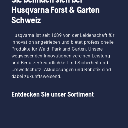
Nach
Sie
auch an
für den
dem
Husqvarna Forst & Garten
zunächst
heissen
Frühling
Zünden
einen
Tagen
vorbereitet.
Schweiz
des
Blick auf
hervorragend
Im
Motors
unsere
gedeihen
Folgenden
den
wichtigsten
zu
finden
Choke
Husqvarna ist seit 1689 von der Leidenschaft für
Tipps für
lassen.
Sie
deaktivieren
Innovation angetrieben und bietet professionelle
einen
Werfen
einige
und das
gesunden
Produkte für Wald, Park und Garten. Unsere
Sie gerne
leicht
Startseil
Rasen.
zunächst
wegweisenden Innovationen vereinen Leistung
verständliche
erneut
einen
Tipps
und Benutzerfreundlichkeit mit Sicherheit und
ziehen,
Blick auf
zur
bis der
Umweltschutz. Akkulösungen und Robotik sind
unsere
Rasenpflege
Motor
dabei zukunftsweisend.
wichtigsten
im
startet.
Tipps für
Herbst,
Erst
einen
mit
anschliessend
Entdecken Sie unser Sortiment
gesunden
denen
den
und
Sie den
Motor
üppigen
Grundstein
auf
Rasen
für einen
Drehzahl
während
perfekten
bringen.
der
Rasen