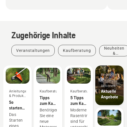
Zugehörige Inhalte
Neuheiten
Veranstaltungen
Kaufberatung
&
Produkte
Angebote
&
Aktionen
Aktuelle
Anleitungen
Kaufberatung
Kaufberatung
& Produkt-
Angebote
Tipps
5 Tipps
Leitfäden
So
zum Kauf
zum Kauf
starten
einer
eines
Benötigen
Moderne
Sie einen
Motorsense
neuen
Das
Sie eine
Rasentrimmer
Benzin-
Rasentrimmers
Starten
neue
sind für
Rasentrimmer
eines