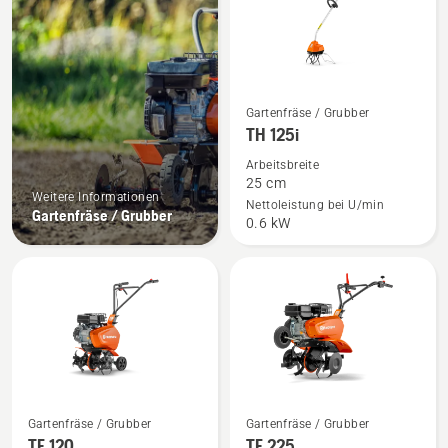
Mehr
Gartenfräse / Grubber
Details
TH 125i
zu
Arbeitsbreite
TH 125i
25 cm
Weitere Informationen
anzeigen
Nettoleistung bei U/min
Gartenfräse / Grubber
0.6 kW
Mehr
Mehr
Gartenfräse / Grubber
Gartenfräse / Grubber
Details
Details
TF 120
TF 225