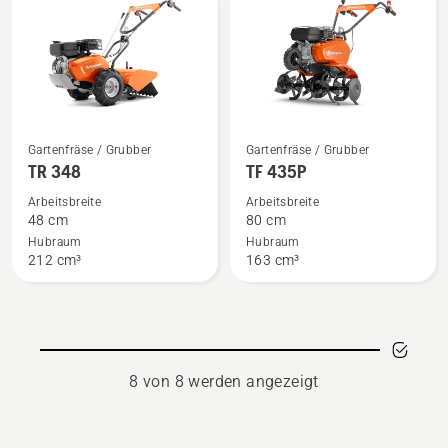
Mehr
Mehr
Gartenfräse / Grubber
Gartenfräse / Grubber
Details
Details
TR 348
TF 435P
zu
zu
Arbeitsbreite
Arbeitsbreite
TR 348
TF 435P
48 cm
80 cm
anzeigen
anzeigen
Hubraum
Hubraum
212 cm³
163 cm³
8 von 8 werden angezeigt