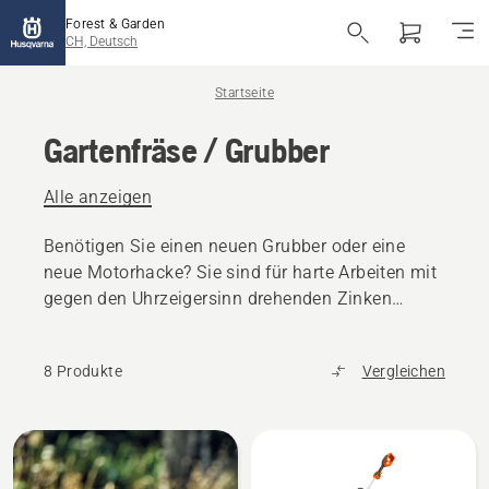
Forest & Garden
CH, Deutsch
Startseite
Gartenfräse / Grubber
Alle anzeigen
Benötigen Sie einen neuen Grubber oder eine
neue Motorhacke? Sie sind für harte Arbeiten mit
gegen den Uhrzeigersinn drehenden Zinken
konzipiert, die den Boden aufbrechen. Für mehr
Komfort sind unsere Grubber und Motorhacken
8 Produkte
Vergleichen
mit gut gruppierten Bedienelementen und
Handgriffsystemen ausgestattet.
Alle
Produkte