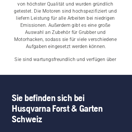
von höchster Qualität und wurden gründlich 
getestet. Die Motoren sind hochspezifiziert und 
liefern Leistung für alle Arbeiten bei niedrigen 
Emissionen. Außerdem gibt es eine große 
Auswahl an Zubehör für Grubber und 
Motorhacken, sodass sie für viele verschiedene 
Aufgaben eingesetzt werden können.
Sie sind wartungsfreundlich und verfügen über 
ein robustes und abnehmbares Getriebegehäuse 
und sind viele Jahre ein zuverlässiger Partner. 
Unser 
Einkaufsleitfaden für Grubber und 
Motorhacken
 hilft Ihnen, die beste Maschine für 
all Ihre Anforderungen zu finden.
Sie befinden sich bei
Husqvarna Forst & Garten
Schweiz