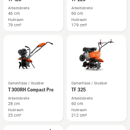
zu
zu
Arbeitsbreite
Arbeitsbreite
TF 120
TF 225
46 cm
60 cm
anzeigen
anzeigen
Hubraum
Hubraum
79 cm³
179 cm³
Mehr
Mehr
Gartenfräse / Grubber
Gartenfräse / Grubber
Details
Details
T 300RH Compact Pro
TF 325
zu
zu
Arbeitsbreite
Arbeitsbreite
T 300RH
TF 325
28 cm
60 cm
Compact
anzeigen
Hubraum
Hubraum
25 cm³
212 cm³
Pro
anzeigen