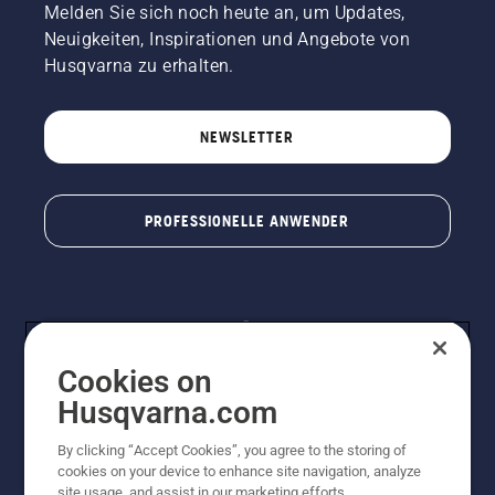
Melden Sie sich noch heute an, um Updates,
Neuigkeiten, Inspirationen und Angebote von
Husqvarna zu erhalten.
NEWSLETTER
PROFESSIONELLE ANWENDER
Cookies on
Husqvarna.com
By clicking “Accept Cookies”, you agree to the storing of
© Husqvarna® AB (publ). Alle Rechte vorbehalten. Die
cookies on your device to enhance site navigation, analyze
Preisangaben sind unverbindliche Preisempfehlungen
site usage, and assist in our marketing efforts.