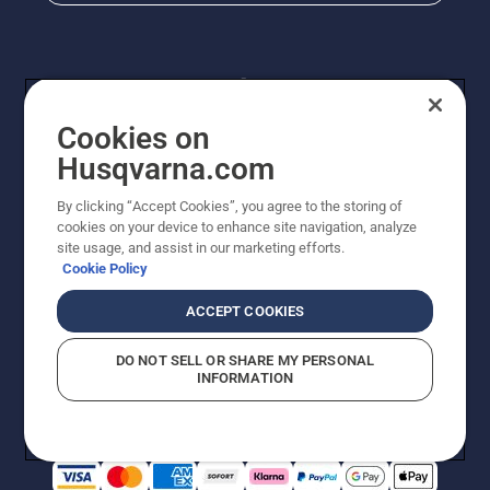
Cookies on
Husqvarna.com
By clicking “Accept Cookies”, you agree to the storing of
© Husqvarna® AB (publ). Alle Rechte vorbehalten. Die
cookies on your device to enhance site navigation, analyze
Preisangaben sind unverbindliche Preisempfehlungen
site usage, and assist in our marketing efforts.
von Husqvarna Schweiz AG an den teilnehmenden
Cookie Policy
Fachhandel, Preise in CHF inklusive 8,1% MWST und
VRG. Änderungen vorbehalten. Alle Preise sind
ACCEPT COOKIES
unverbindliche Preisempfehlungen (inkl. MwSt), es sei
denn sie sind für den direkten Kauf verfügbar.
DO NOT SELL OR SHARE MY PERSONAL
Cookie-Richtlinie
Nutzungsbedingungen
Datenschutzerklärung
INFORMATION
Imprint
Vermutete Verstöße melden