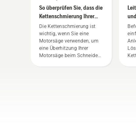
Leitfäden
So überprüfen Sie, dass die
Lei
Kettenschmierung Ihrer
und
Kettensäge funktioniert
Die Kettenschmierung ist
Bef
wichtig, wenn Sie eine
ein
Motorsäge verwenden, um
Anl
eine Überhitzung Ihrer
Lös
Motorsäge beim Schneiden
Ket
zu verhindern und
sicherzustellen, dass sie
sich reibungsfrei um das
Schwert bewegt. Dies
verlängert die Lebensdauer
von Schwert und Kette.
Befolgen Sie die
Anweisungen in diesem
kurzen Video, um zu
erfahren, wie Sie überprüfen
können, ob das