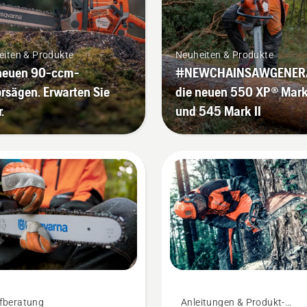
eiten & Produkte
Neuheiten & Produkte
 neuen 90-ccm-
#NEWCHAINSAWGENERA
rsägen. Erwarten Sie
die neuen 550 XP® Mark 
.
und 545 Mark II
fberatung
Anleitungen & Produkt-