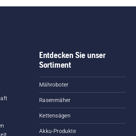
Entdecken Sie unser
Sortiment
Mähroboter
aft
Rasenmäher
Kettensägen
d
en
Akku-Produkte
eit