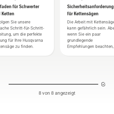
Leitfäden
tfaden für Schwerter
Sicherheitsanforderun
 Ketten
für Kettensägen
olgen Sie unsere
Die Arbeit mit Kettensäg
fache Schritt-für-Schritt-
kann gefährlich sein. Ab
eitung, um die perfekte
wenn Sie ein paar
ung für Ihre Husqvarna
grundlegende
tensäge zu finden.
Empfehlungen beachten,
können Sie sich sicher
fühlen und sich voll auf 
Arbeit konzentrieren.
8 von 8 angezeigt