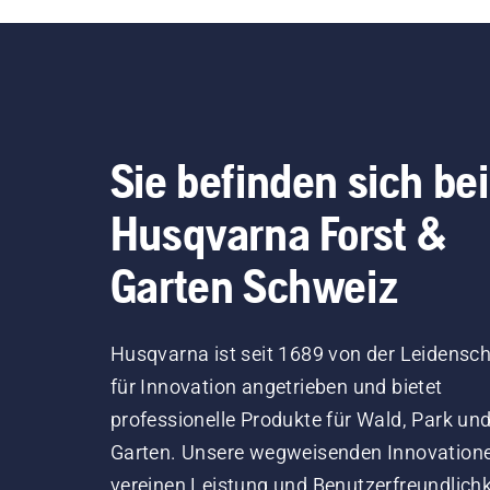
Kettenschmiersystem
korrekt funktioniert. Prüfen
Sie zuerst den Ölstand.
Starten Sie Ihre Motorsäge
und stellen Sie sicher, dass
die Kettenbremse
Sie befinden sich bei
ausgeschaltet ist. Erhöhen
Sie die Drehzahl des
Husqvarna Forst &
Motorsägenmotors ein paar
Zentimeter vom Stamm
Garten Schweiz
eines Baumes entfernt. Öl
am Stamm zeigt an, dass
das Schmiersystem
Husqvarna ist seit 1689 von der Leidensch
funktioniert.
für Innovation angetrieben und bietet
professionelle Produkte für Wald, Park un
Garten. Unsere wegweisenden Innovation
vereinen Leistung und Benutzerfreundlichk