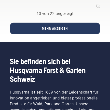
einfach.
richtigen
Hände
schneidet?
Sehen
Entscheidung
Hier
reduziert.
Sie sich
führen.
10 von 22 angezeigt
einige
einfach
Tipps,
das
die beim
Video an
Kauf
MEHR ANZEIGEN
und
einer
befolgen
Motorsense
Sie diese
beachtet
einfachen
werden
Schritte.
sollten.
Am
Sie befinden sich bei
besten
führen
Husqvarna Forst & Garten
Sie den
Wechsel
Schweiz
auf einer
Bank
durch.
Husqvarna ist seit 1689 von der Leidenschaft für
So
Innovation angetrieben und bietet professionelle
gehen
auch
Produkte für Wald, Park und Garten. Unsere
keine
wegweisenden Innovationen vereinen Leistung