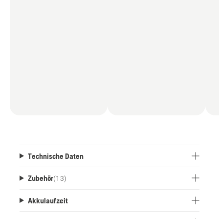
Haltegriff und die Motoraufhängung aus
Magnesium gefertigt. Im Lieferumfang sind ein
Grasmesser und ein ErgoFeed™ Trimmerkopf
enthalten. Gehört zum Husqvarna BLi-X 36V
Akku-System. Ohne Akku, ohne Ladegerät.
Technische Daten
Zubehör
(
13
)
Akkulaufzeit