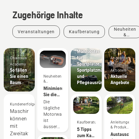
Zugehörige Inhalte
Neuheiten
Veranstaltungen
Kaufberatung
&
Produkte
Sportvereine
Mähroboter
für
Chainsaw
Angebote
Sportplätze,
Academy
&
So fällen
Sportplatzmäher
Aktionen
Sie einen
und
Aktuelle
Neuheiten
&
Baum
Pflegeausrüstung
Angebote
Produkte
Minimieren
Sie die
Wartung
Die
Kundenerfolge
mit
tägliche
Maschinen
Akkugeräten
Motorwartung
können
ist
Kaufberatung
Anleitungen
mit
äusserst
& Produkt-
5 Tipps
Leitfäden
zeitaufwändig
Zweitaktgeräten
Austauschen
zum Kauf