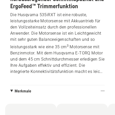
ErgoFeed™ Trimmerfunktion
Die Husqvarna 535iRXT ist eine robuste,
leistungsstarke Motorsense mit Akkuantrieb für
den Vollzeiteinsatz durch den professionellen
Anwender. Die Motorsense ist ein Leichtgewicht
mit sehr guten Balanceeigenschaften und so
3
leistungsstark wie eine 35 cm
Motorsense mit
Benzinmotor. Mit dem Husqvarna E-TORQ Motor
und dem 45 cm Schnittdurchmesser erledigen Sie
Ihre Aufgaben effektiv und effizient. Die
integrierte Konnektivitätsfunktion macht es leicht,
Benutzungsstatistiken und Wartungsintervalle im
Blick zu behalten oder den letzten bekannten
Standort in der Husqvarna Fleet Services™ App
Merkmale
nachzuvollziehen. Während sowohl das
Kegelradgetriebe als auch andere essentielle
Bauteile von unseren benzinbetriebenen Modellen
übernommen wurden, sind der versteifte