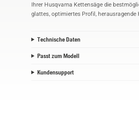
Ihrer Husqvarna Kettensäge die bestmögli
glattes, optimiertes Profil, herausragende
Lagersystem sowie ein optimiertes Zentra
Ausfallzeit und maximale Ergebnisse.
Technische Daten
Passt zum Modell
Kundensupport