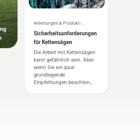
Anleitungen & Produkt-
ung
Leitfäden
Sicherheitsanforderungen
e
für Kettensägen
Die Arbeit mit Kettensägen
kann gefährlich sein. Aber
wenn Sie ein paar
grundlegende
Empfehlungen beachten,
können Sie sich sicher
fühlen und sich voll auf die
Arbeit konzentrieren.