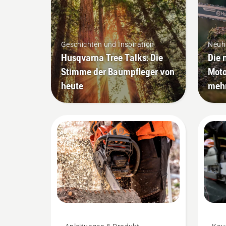
Geschichten und Inspiration
Neuh
Husqvarna Tree Talks: Die
Die
Stimme der Baumpfleger von
Moto
heute
mehr