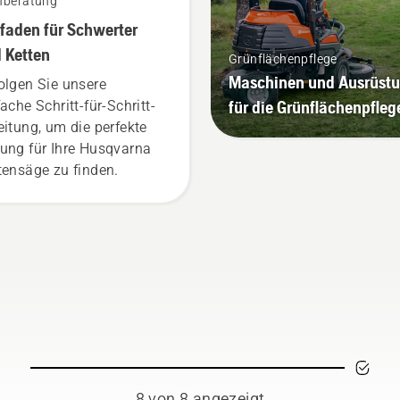
fberatung
tfaden für Schwerter
 Ketten
Grünflächenpflege
Maschinen und Ausrüst
olgen Sie unsere
für die Grünflächenpfleg
fache Schritt-für-Schritt-
eitung, um die perfekte
ung für Ihre Husqvarna
tensäge zu finden.
8 von 8 angezeigt