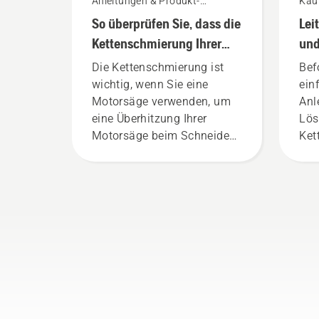
Anleitungen & Produkt-
Kau
Leitfäden
So überprüfen Sie, dass die
Lei
Kettenschmierung Ihrer
und
Kettensäge funktioniert
Die Kettenschmierung ist
Bef
wichtig, wenn Sie eine
ein
Motorsäge verwenden, um
Anl
eine Überhitzung Ihrer
Lös
Motorsäge beim Schneiden
Ket
zu verhindern und
sicherzustellen, dass sie
sich reibungsfrei um das
Schwert bewegt. Dies
verlängert die Lebensdauer
von Schwert und Kette.
Befolgen Sie die
Anweisungen in diesem
kurzen Video, um zu
erfahren, wie Sie überprüfen