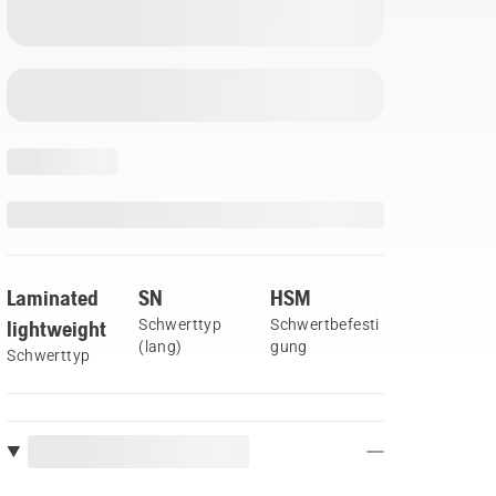
Laminated
SN
HSM
lightweight
Schwerttyp
Schwertbefesti
(lang)
gung
Schwerttyp