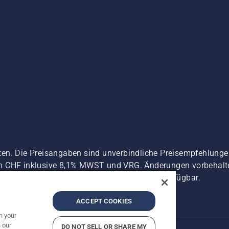
ten. Die Preisangaben sind unverbindliche Preisempfehlun
n CHF inklusive 8,1% MWST und VRG. Änderungen vorbehalten
 es sei denn sie sind für den direkten Kauf verfügbar.
zerklärung
Imprint
Vermutete Verstöße melden
ACCEPT COOKIES
n your
 our
DO NOT SELL OR SHARE MY