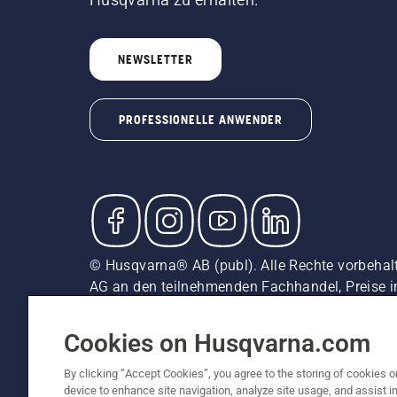
NEWSLETTER
PROFESSIONELLE ANWENDER
© Husqvarna® AB (publ). Alle Rechte vorbehal
AG an den teilnehmenden Fachhandel, Preise i
unverbindliche Preisempfehlungen (inkl. MwSt),
Cookie-Richtlinie
Nutzungsbedingungen
Datenschut
Cookies on Husqvarna.com
By clicking “Accept Cookies”, you agree to the storing of cookies o
device to enhance site navigation, analyze site usage, and assist in