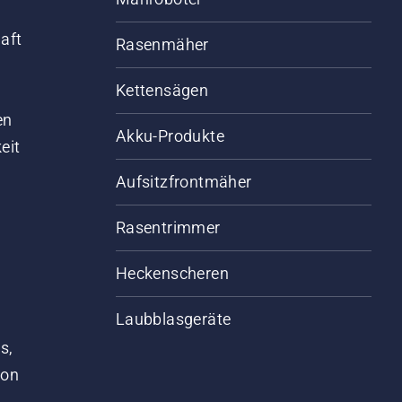
aft
Rasenmäher
Kettensägen
d
en
Akku-Produkte
eit
Aufsitzfrontmäher
Rasentrimmer
Heckenscheren
Laubblasgeräte
s,
von