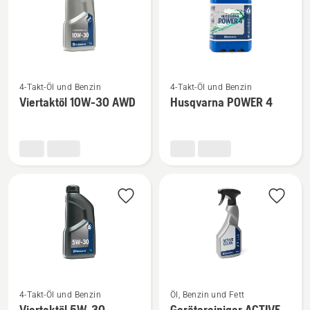
Mehr
Mehr
4-Takt-Öl und Benzin
4-Takt-Öl und Benzin
Details
Details
Viertaktöl 10W-30 AWD
Husqvarna POWER 4
zu
zu
Viertaktöl
Husqvarna
10W-
POWER
30 AWD
4
anzeigen
anzeigen
Mehr
Mehr
4-Takt-Öl und Benzin
Öl, Benzin und Fett
Details
Details
Viertaktöl 5W-30
Gerätereiniger ACTIVE