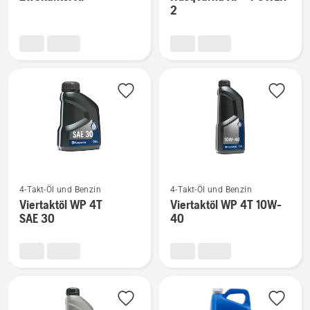
zu
zu
2
Zweitaktöl
Husqvarna
XP®
XP®
anzeigen
POWER
2
anzeigen
Mehr
Mehr
4-Takt-Öl und Benzin
4-Takt-Öl und Benzin
Details
Details
Viertaktöl WP 4T
Viertaktöl WP 4T 10W-
zu
zu
SAE 30
40
Viertaktöl
Viertaktöl
WP 4T
WP 4T
SAE 30
10W-
anzeigen
40
anzeigen