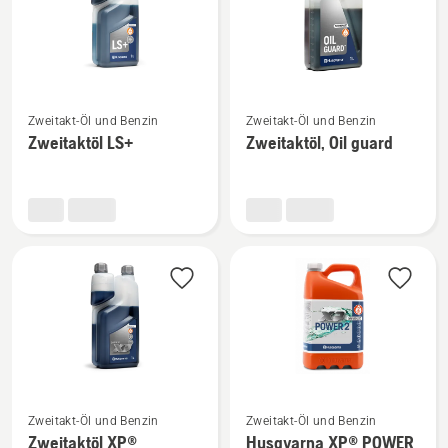
Mehr
Mehr
Zweitakt-Öl und Benzin
Zweitakt-Öl und Benzin
Details
Details
Zweitaktöl LS+
Zweitaktöl, Oil guard
zu
zu
Zweitaktöl
Zweitaktöl,
LS+
Oil
anzeigen
guard
anzeigen
Mehr
Mehr
Zweitakt-Öl und Benzin
Zweitakt-Öl und Benzin
Details
Details
Zweitaktöl XP®
Husqvarna XP® POWER