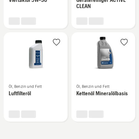
zu
zu
CLEAN
Viertaktöl
Gerätereiniger
5W-
ACTIVE
30
CLEAN
anzeigen
anzeigen
Mehr
Mehr
Öl, Benzin und Fett
Öl, Benzin und Fett
Details
Details
Luftfilteröl
Kettenöl Mineralölbasis
zu
zu
Luftfilteröl
Kettenöl
anzeigen
Mineralölbasis
anzeigen