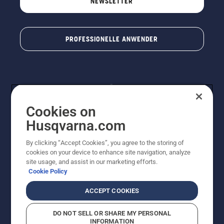
NEWSLETTER
PROFESSIONELLE ANWENDER
Cookies on
Husqvarna.com
By clicking “Accept Cookies”, you agree to the storing of
© Husqvarna® AB (publ). Alle Rechte vorbehalten. Die
cookies on your device to enhance site navigation, analyze
Preisangaben sind unverbindliche Preisempfehlungen
site usage, and assist in our marketing efforts.
von Husqvarna Schweiz AG an den teilnehmenden
Cookie Policy
Fachhandel, Preise in CHF inklusive 8,1% MWST und
VRG. Änderungen vorbehalten. Alle Preise sind
ACCEPT COOKIES
unverbindliche Preisempfehlungen (inkl. MwSt), es sei
denn sie sind für den direkten Kauf verfügbar.
DO NOT SELL OR SHARE MY PERSONAL
Cookie-Richtlinie
Nutzungsbedingungen
Datenschutzerklärung
INFORMATION
Imprint
Vermutete Verstöße melden